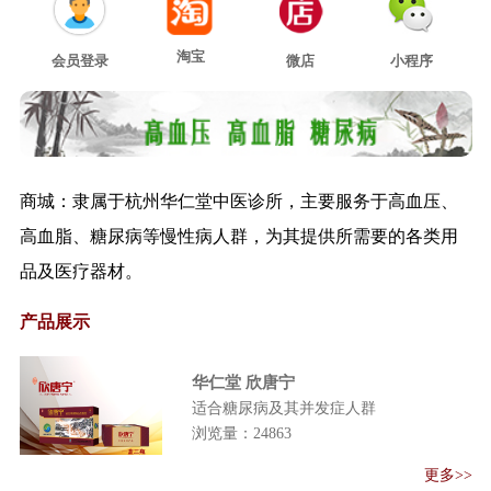
（试行）的通...
关于印发诊所改革试点地区中医
淘宝
会员登录
微店
小程序
诊所和中医（...
关于推荐在中西医结合救治新型
冠状病毒感染...
关于印发新型冠状病毒肺炎恢复
期中医康复指...
商城：隶属于杭州华仁堂中医诊所，主要服务于高血压、
关于印发医疗机构内部价格行为
高血脂、糖尿病等慢性病人群，为其提供所需要的各类用
管理规定的通...
品及医疗器材。
新型冠状病毒感染肺炎疫情当前
防控工作有关...
产品展示
关于进一步推进分区分级恢复正
常医疗服务工...
华仁堂 欣唐宁
《国家卫生健康委 国家中医药管
适合糖尿病及其并发症人群
理局关于 做...
浏览量：
24863
《关于加强基层医疗卫生机构绩
效考核的指导...
更多>>