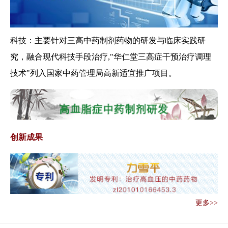
国家中医药管理局办公室关于印
发中医药健康...
关于印发互联网诊疗管理办法
科技：主要针对三高中药制剂药物的研发与临床实践研
（试行）等3个...
究，融合现代科技手段治疗,"华仁堂三高症干预治疗调理
关于做好《医疗纠纷预防和处理
技术"列入国家中药管理局高新适宜推广项目。
条例》贯彻实...
国家卫生健康委 国家中医药管理
局联合部署做...
国务院发文：加强古代经典名方
类中药制剂知...
创新成果
中医医术确有专长人员医师资格
考核注册管理...
关于做好2019年全国基层中医药
工作先进...
关于开展三级中医医院对口帮扶
更多>>
贫困县医疗卫...
关于印发加快落实仿制药供应保