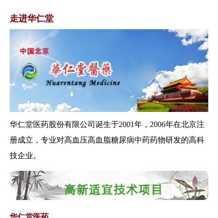
障及使用政策...
商务部办公厅、国家中医药管理
走进华仁堂
局办公室关于...
国家中医药管理局关于印发三级
公立 中医医院...
关于启动2019年全国三级公立医
院绩效考...
关于印发全国基层医疗卫生机构
信息化建设标...
关于做好医养结合机构审批登记
华仁堂医药股份有限公司诞生于2001年，2006年在北京注
工作的通知
关于推进紧密型县域医疗卫生共
册成立，专业对高血压高血脂糖尿病中药药物研发的高科
同体建设的通...
技企业。
国家中医药管理局办公室关于印
发《全国中医...
关于印发医疗机构医用耗材管理
办法（试行）...
关于印发儿童腺病毒肺炎诊疗规
华仁堂医药