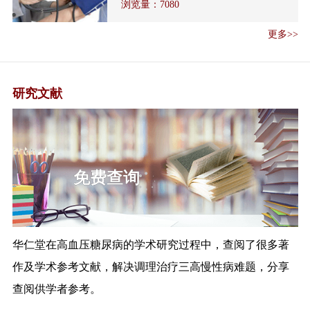
浏览量：
7080
工作方案》
《国家卫生健康委办公厅关于加
更多>>
强医疗机构麻...
医疗机构依法执业自查管理办法
解读
研究文献
解读《全国流行性感冒防控工作
方案（202...
《国家卫生健康委 国家中医药管
理局关于 做...
国家中医药管理局办公室关于进
三高研究文献
一步强化中医...
关于加强基层医疗卫生机构绩效
考核的指导意...
《关于加强基层医疗卫生机构绩
华仁堂在高血压糖尿病的学术研究过程中，查阅了很多著
效考核的指导...
作及学术参考文献，解决调理治疗三高慢性病难题，分享
《全国公共卫生信息化建设标准
与规范（试行...
查阅供学者参考。
国家发展改革委、国家中医药管