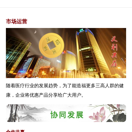
《关于进一步完善预约诊疗制度
加强智慧医院...
关于《全国老龄办关于在常态化
市场运营
疫情防控中做...
解读关于《公众科学戴口罩指引
（修订版）》...
《关于做好疫情常态化防控下新
冠病毒核酸检...
2019年卫生健康事业发展统计公
报发布—...
《关于加快推进新冠病毒核酸检
测的实施意见...
随着医疗行业的发展趋势，为了能造福更多三高人群的健
《关于发挥医疗机构哨点作用做
康，企业将优惠产品分享给广大用户。
好常态化疫情...
《国家卫生健康委办公厅关于进
一步做好新冠...
《关于发挥医疗机构哨点作用做
好常态化疫情...