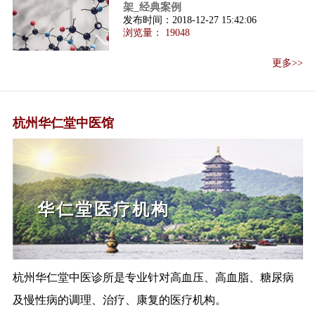
架_经典案例
目录（第一批...
发布时间：
2018-12-27 15:42:06
浏览量：
19048
保健食品注册与备案管理办法解
读
更多>>
保健食品注册与备案管理办法
（国家食品药品...
国务院取消审批中医诊所彻底开
放
杭州华仁堂中医馆
国务院:支持有资质的名老中医开
办中医门诊部...
国务院办公厅关于印发促进科技
成果转移转化...
中国杭州
李克强主持召开国务院常务会议
（互联网+医疗...
关于公开征求《保健食品注册技
术审评细则（...
杭州华仁堂中医诊所是专业针对高血压、高血脂、糖尿病
以习近平同志为核心的党中央关
心中医药工作...
及慢性病的调理、治疗、康复的医疗机构。