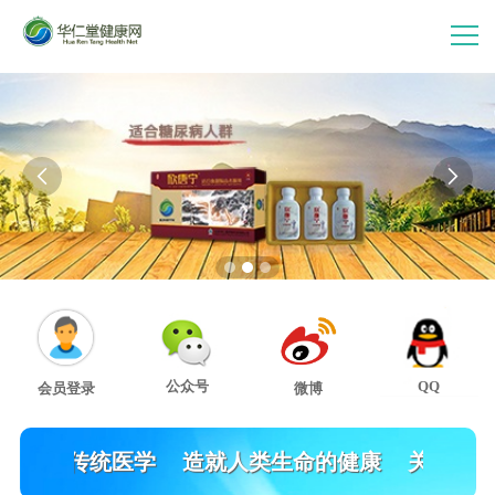
首 页
走进华仁堂


连锁加盟
案例分享
产品中心
公众号
QQ
会员登录
微博
会员中心
祖国传统医学
造就人类生命的健康
关注2017