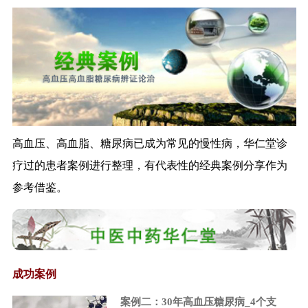
王国强：加快推进中医药创新驱
动发展
李克强：社会保障与商业保险结
合是医改重大...
上市许可持有人制度将鼓励创新
减少重复建设
李克强：用政府税收减法换
取“双创”新动能...
高血压、高血脂、糖尿病已成为常见的慢性病，华仁堂诊
中国药学家屠呦呦获2015诺贝尔
生理学或...
疗过的患者案例进行整理，有代表性的经典案例分享作为
国务院：两年内实行股票公开发
参考借鉴。
行注册制
改革应当鼓励药品创新——全国
人大常委会组...
允许科研人员取得药品批准文号
证监会制定进一步推进新三板发
成功案例
展的若干意见
案例二：30年高血压糖尿病_4个支
总局关于公开征求保健食品原料