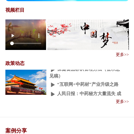
视频栏目
保健食品注册与备案管理办法
﹙征求意见稿﹚
保健食品保健功能目录原料目录
更多>>
管理办法（征...
政策动态
保健食品标识管理办法（征求意
见稿）
“互联网+中药材”产业升级之路
人民日报：中药秘方大量流失 成
外企摇钱树
更多>>
中医药“一带一路”国际合作论坛
召开
一带一路"医药机遇：中阿卫生
合作迈入紧密期
案例分享