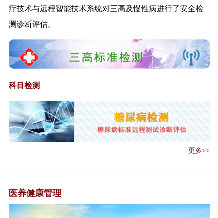
疗技术与远程智能技术系统对三高及慢性病进行了安全检
《外卖配送和快递从业人员新冠
肺炎疫情健康...
测诊断评估。
关于全面推进社区医院建设工作
的通知》的政...
九部门联合发文实施老年人居家
适老化改造工...
《医疗联合体管理办法（试
科目检测
行）》解读
《关于推行医疗机构、医师、护
士电子证照工...
《新冠肺炎疫情期间办公场所和
公共场所空调...
更多>>
《新冠肺炎疫情期间公共交通工
具消毒与个人...
《新冠肺炎疫情期间医学观察和
医养健康管理
救治临时特殊...
《关于进一步规范医疗机构名称