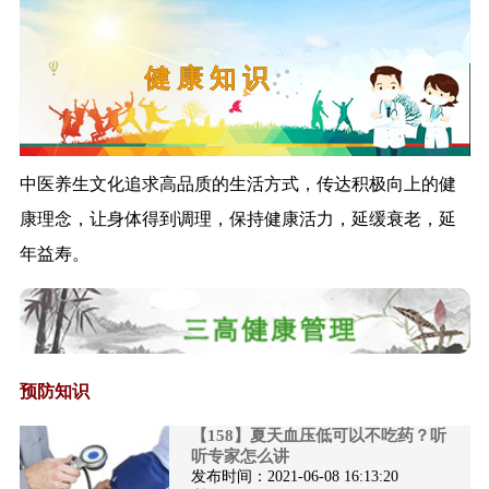
管理工作的通...
《关于进一步做好入境人员集中
隔离医学观察...
三 高 病 症
《关于进一步加强无烟医疗卫生
机构建设工作...
《药事管理和护理专业医疗质量
控制指标（2...
中医养生文化追求高品质的生活方式，传达积极向上的健
《关于加强基层医疗卫生机构绩
康理念，让身体得到调理，保持健康活力，延缓衰老，延
效考核的指导...
年益寿。
《新型冠状病毒肺炎诊疗方案
（试行第八版）...
《国家卫生健康委关于加强卫生
健康统计工作...
《用人单位职业卫生监督执法工
作规范》政策...
预防知识
解读《新冠肺炎治愈患者心理疏
【158】夏天血压低可以不吃药？听
导工作方案》
听专家怎么讲
解读《探索抑郁症防治特色服务
发布时间：
2021-06-08 16:13:20