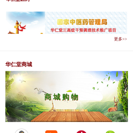
范 （2019...
关于在医疗联合体建设中切实加
强中医药工作...
国务院关于实施健康中国行动的
意见
更多>>
关于印发健康中国行动——癌症
防治实施方案...
关于进一步加强医疗机构、医
华仁堂商城
师、护士电子化...
传承精华 守正创新——《中共中
央 国务院关...
习近平对中医药工作作出重要指
示强调 传承精...
中 医 中 药
关于深入推进医养结合发展的若
干意见
关于印发老年护理专业护士培训
大纲（试行）...
关于印发医养结合机构服务指南