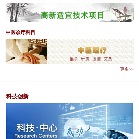
《中华人民共和国中医药法》全
文
总局办公厅公开征求《关于对医
疗机构应用传...
中医诊疗科目
李克强主持召开国务院常务会议
中医诊所备案管理暂行办法
《中医诊所备案管理暂行办法》
解读
《中医医术确有专长人员医师资
更多>>
格考核注册管...
国家食品药品监督管理总局关于
对医疗机构应...
科技创新
国务院办公厅关于印发医疗卫生
领域中央与地...
关于印发医疗联合体综合绩效考
核工作方案（...
《关于印发医疗联合体综合绩效
考核工作方案...