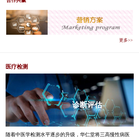
合作共赢
《关于做好2020年基本公共卫生
服务项目...
《低风险地区夏季重点地区重点
单位重点场所...
《关于全面精准开展环境卫生和
更多>>
消毒工作的通...
《关于做好精准健康管理 推进人
员有序流动的...
医疗检测
《关于做好信息化支撑常态化疫
情防控工作的...
《关于做好离京人员新冠肺炎健
康管理服务工...
《全国爱卫办关于深入开展爱国
标准检测
卫生运动强化...
《国家卫生健康委办公厅关于完
善发热门诊和...
《国家卫生健康委关于印发规划
随着中医学检测水平逐步的升级，华仁堂将三高慢性病医
管理办法（试...