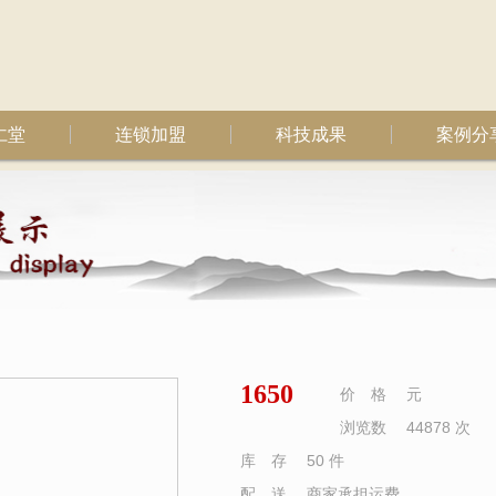
仁堂
连锁加盟
科技成果
案例分
1650
价 格
元
浏览数
44878 次
库 存
50 件
配 送
商家承担运费