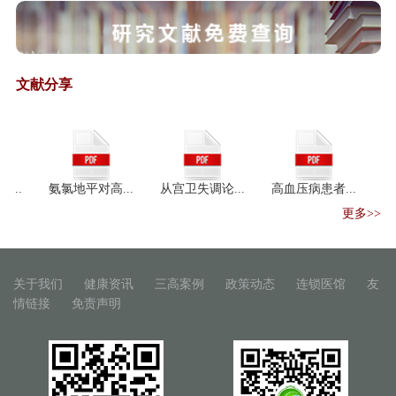
国家发展改革委、国家中医药管
理局负责同志...
《国家中医药管理局办公室关于
加强信息化支...
文献分享
保健食品注册与备案管理办法
﹙征求意见稿﹚
保健食品保健功能目录原料目录
管理办法（征...
保健食品标识管理办法（征求意
.
氨氯地平对高...
从宫卫失调论...
高血压病患者...
氨氯地
见稿）
更多>>
“互联网+中药材”产业升级之路
人民日报：中药秘方大量流失 成
外企摇钱树
关于我们
健康资讯
三高案例
政策动态
连锁医馆
友
中医药“一带一路”国际合作论坛
情链接
免责声明
召开
一带一路"医药机遇：中阿卫生
合作迈入紧密期
王国强：加快推进中医药创新驱