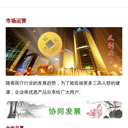
《关于进一步完善预约诊疗制度
加强智慧医院...
关于《全国老龄办关于在常态化
市场运营
疫情防控中做...
解读关于《公众科学戴口罩指引
（修订版）》...
《关于做好疫情常态化防控下新
冠病毒核酸检...
2019年卫生健康事业发展统计公
报发布—...
《关于加快推进新冠病毒核酸检
随着医疗行业的发展趋势，为了能造福更多三高人群的健
测的实施意见...
《关于发挥医疗机构哨点作用做
康，企业将优惠产品分享给广大用户。
好常态化疫情...
《国家卫生健康委办公厅关于进
一步做好新冠...
《关于发挥医疗机构哨点作用做
好常态化疫情...