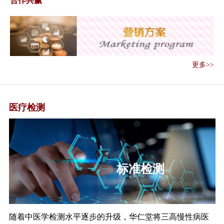
合作共赢
《关于做好2020年基本公共卫生
服务项目...
《低风险地区夏季重点地区重点
单位重点场所...
《关于全面精准开展环境卫生和
更多>>
消毒工作的通...
《关于做好精准健康管理 推进人
员有序流动的...
医疗检测
《关于做好信息化支撑常态化疫
情防控工作的...
《关于做好离京人员新冠肺炎健
康管理服务工...
《全国爱卫办关于深入开展爱国
标准检测
卫生运动强化...
《国家卫生健康委办公厅关于完
善发热门诊和...
《国家卫生健康委关于印发规划
随着中医学检测水平逐步的升级，华仁堂将三高慢性病医