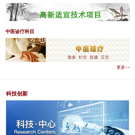
《中华人民共和国中医药法》全
文
总局办公厅公开征求《关于对医
疗机构应用传...
中医诊疗科目
李克强主持召开国务院常务会议
中医诊所备案管理暂行办法
《中医诊所备案管理暂行办法》
解读
更多>>
《中医医术确有专长人员医师资
格考核注册管...
国家食品药品监督管理总局关于
对医疗机构应...
科技创新
国务院办公厅关于印发医疗卫生
领域中央与地...
关于印发医疗联合体综合绩效考
核工作方案（...
《关于印发医疗联合体综合绩效