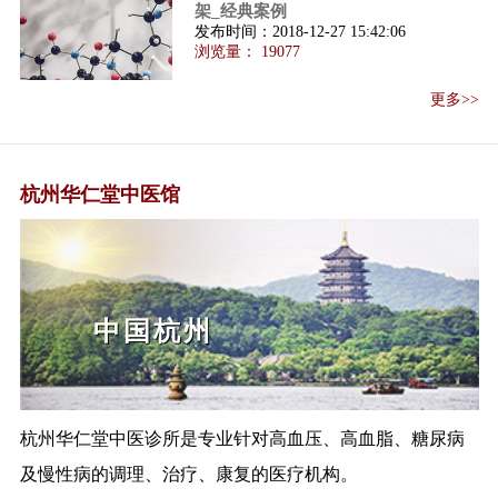
总局关于公开征求保健食品原料
架_经典案例
发布时间：
2018-12-27 15:42:06
目录（第一批...
浏览量：
19077
保健食品注册与备案管理办法解
读
更多>>
保健食品注册与备案管理办法
（国家食品药品...
国务院取消审批中医诊所彻底开
杭州华仁堂中医馆
放
国务院:支持有资质的名老中医开
办中医门诊部...
国务院办公厅关于印发促进科技
成果转移转化...
中国杭州
李克强主持召开国务院常务会议
（互联网+医疗...
关于公开征求《保健食品注册技
术审评细则（...
杭州华仁堂中医诊所是专业针对高血压、高血脂、糖尿病
以习近平同志为核心的党中央关
及慢性病的调理、治疗、康复的医疗机构。
心中医药工作...