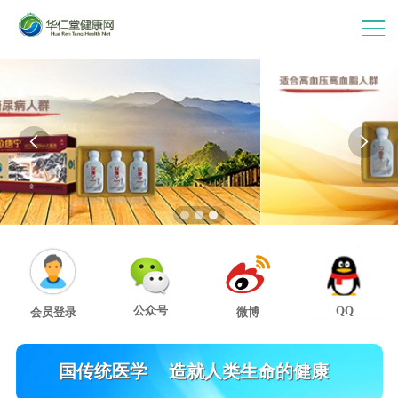
首 页
走进华仁堂


连锁加盟
案例分享
产品中心
公众号
QQ
会员登录
微博
会员中心
发扬祖国传统医学
造就人类生命的健康
关注20