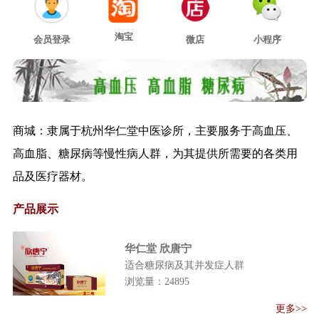
关于印发医养结合机构服务指南
（试行）的通...
淘宝
会员登录
微店
小程序
关于印发诊所改革试点地区中医
诊所和中医（...
关于推荐在中西医结合救治新型
冠状病毒感染...
关于印发新型冠状病毒肺炎恢复
商城：隶属于杭州华仁堂中医诊所，主要服务于高血压、
期中医康复指...
关于印发医疗机构内部价格行为
高血脂、糖尿病等慢性病人群，为其提供所需要的各类用
管理规定的通...
品及医疗器材。
新型冠状病毒感染肺炎疫情当前
防控工作有关...
产品展示
关于进一步推进分区分级恢复正
常医疗服务工...
华仁堂 欣唐宁
《国家卫生健康委 国家中医药管
适合糖尿病及其并发症人群
理局关于 做...
浏览量：
24895
《关于加强基层医疗卫生机构绩
更多>>
效考核的指导...