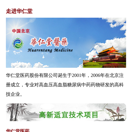
障及使用政策...
走进华仁堂
商务部办公厅、国家中医药管理
局办公室关于...
国家中医药管理局关于印发三级
公立 中医医院...
关于启动2019年全国三级公立医
院绩效考...
关于印发全国基层医疗卫生机构
信息化建设标...
关于做好医养结合机构审批登记
华仁堂医药股份有限公司诞生于2001年，2006年在北京注
工作的通知
册成立，专业对高血压高血脂糖尿病中药药物研发的高科
关于推进紧密型县域医疗卫生共
技企业。
同体建设的通...
国家中医药管理局办公室关于印
发《全国中医...
关于印发医疗机构医用耗材管理
办法（试行）...
华仁堂医药