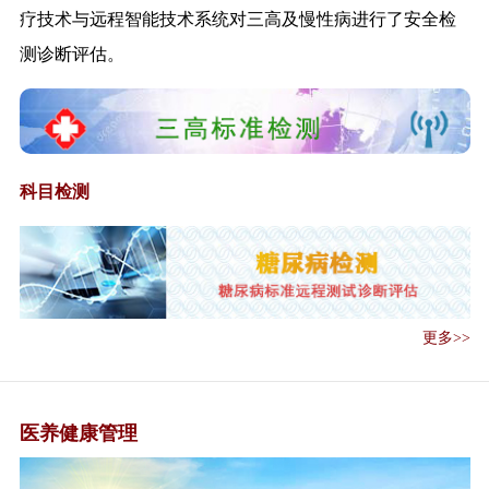
管理办法（试...
疗技术与远程智能技术系统对三高及慢性病进行了安全检
《外卖配送和快递从业人员新冠
测诊断评估。
肺炎疫情健康...
关于全面推进社区医院建设工作
的通知》的政...
九部门联合发文实施老年人居家
适老化改造工...
科目检测
《医疗联合体管理办法（试
行）》解读
《关于推行医疗机构、医师、护
士电子证照工...
《新冠肺炎疫情期间办公场所和
公共场所空调...
更多>>
《新冠肺炎疫情期间公共交通工
具消毒与个人...
《新冠肺炎疫情期间医学观察和
医养健康管理
救治临时特殊...
《关于进一步规范医疗机构名称