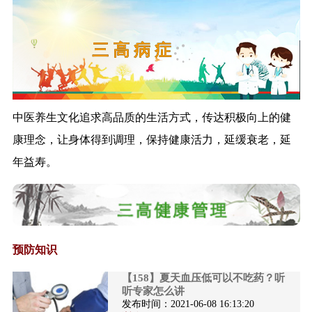
管理工作的通...
《关于进一步做好入境人员集中
隔离医学观察...
三 高 病 症
《关于进一步加强无烟医疗卫生
机构建设工作...
《药事管理和护理专业医疗质量
控制指标（2...
中医养生文化追求高品质的生活方式，传达积极向上的健
《关于加强基层医疗卫生机构绩
康理念，让身体得到调理，保持健康活力，延缓衰老，延
效考核的指导...
年益寿。
《新型冠状病毒肺炎诊疗方案
（试行第八版）...
《国家卫生健康委关于加强卫生
健康统计工作...
《用人单位职业卫生监督执法工
预防知识
作规范》政策...
解读《新冠肺炎治愈患者心理疏
【158】夏天血压低可以不吃药？听
听专家怎么讲
导工作方案》
发布时间：
2021-06-08 16:13:20
解读《探索抑郁症防治特色服务