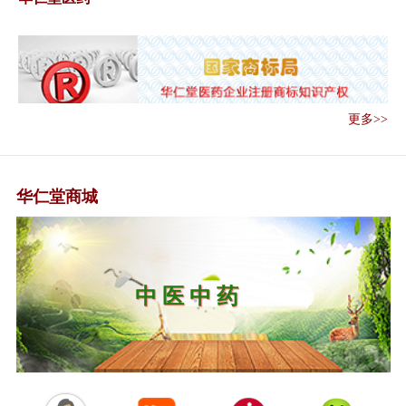
关于印发儿童腺病毒肺炎诊疗规
范 （2019...
关于在医疗联合体建设中切实加
强中医药工作...
国务院关于实施健康中国行动的
意见
更多>>
关于印发健康中国行动——癌症
防治实施方案...
关于进一步加强医疗机构、医
华仁堂商城
师、护士电子化...
传承精华 守正创新——《中共中
央 国务院关...
习近平对中医药工作作出重要指
中 医 中 药
示强调 传承精...
关于深入推进医养结合发展的若
干意见
关于印发老年护理专业护士培训
大纲（试行）...