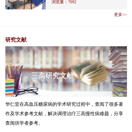
浏览量：
7092
工作方案》
《国家卫生健康委办公厅关于加
更多>>
强医疗机构麻...
医疗机构依法执业自查管理办法
解读
研究文献
解读《全国流行性感冒防控工作
方案（202...
《国家卫生健康委 国家中医药管
理局关于 做...
三高研究文献
国家中医药管理局办公室关于进
一步强化中医...
关于加强基层医疗卫生机构绩效
考核的指导意...
华仁堂在高血压糖尿病的学术研究过程中，查阅了很多著
《关于加强基层医疗卫生机构绩
效考核的指导...
作及学术参考文献，解决调理治疗三高慢性病难题，分享
《全国公共卫生信息化建设标准
查阅供学者参考。
与规范（试行...