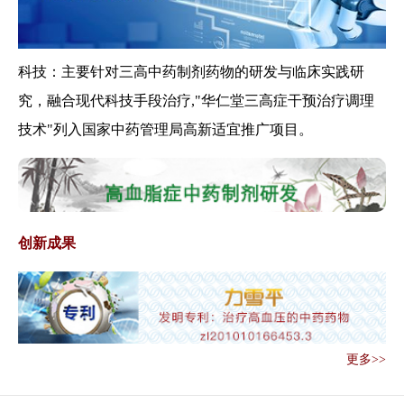
考核工作方案...
国家中医药管理局办公室关于印
发中医药健康...
科技：主要针对三高中药制剂药物的研发与临床实践研
关于印发互联网诊疗管理办法
（试行）等3个...
究，融合现代科技手段治疗,"华仁堂三高症干预治疗调理
关于做好《医疗纠纷预防和处理
技术"列入国家中药管理局高新适宜推广项目。
条例》贯彻实...
国家卫生健康委 国家中医药管理
局联合部署做...
国务院发文：加强古代经典名方
类中药制剂知...
创新成果
中医医术确有专长人员医师资格
考核注册管理...
关于做好2019年全国基层中医药
工作先进...
关于开展三级中医医院对口帮扶
更多>>
贫困县医疗卫...
关于印发加快落实仿制药供应保