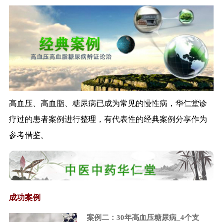
王国强：加快推进中医药创新驱
动发展
李克强：社会保障与商业保险结
合是医改重大...
上市许可持有人制度将鼓励创新
减少重复建设
李克强：用政府税收减法换
取“双创”新动能...
高血压、高血脂、糖尿病已成为常见的慢性病，华仁堂诊
中国药学家屠呦呦获2015诺贝尔
疗过的患者案例进行整理，有代表性的经典案例分享作为
生理学或...
国务院：两年内实行股票公开发
参考借鉴。
行注册制
改革应当鼓励药品创新——全国
人大常委会组...
允许科研人员取得药品批准文号
成功案例
证监会制定进一步推进新三板发
展的若干意见
案例二：30年高血压糖尿病_4个支