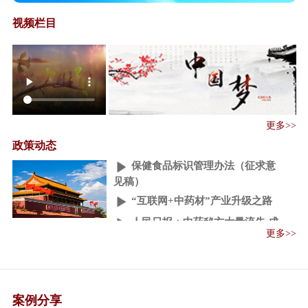
视频栏目
保健食品注册与备案管理办法
﹙征求意见稿﹚
保健食品保健功能目录原料目录
更多>>
管理办法（征...
政策动态
保健食品标识管理办法（征求意
见稿）
“互联网+中药材”产业升级之路
人民日报：中药秘方大量流失 成
外企摇钱树
更多>>
中医药“一带一路”国际合作论坛
召开
一带一路"医药机遇：中阿卫生
案例分享
合作迈入紧密期