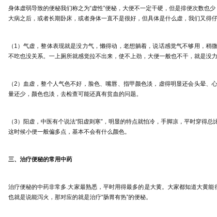
身体虚弱导致的便秘我们称之为
“
虚性
”
便秘，大便不一定干硬，但是排便次数也少
大病之后，或者长期卧床，或者身体一直不是很好，但具体是什么虚，我们又得
（
1
）
气虚，整体表现就是没力气，懒得动，老想躺着，说话感觉气不够用，稍
不吃也没关系。一上厕所就感觉拉不出来，使不上劲，大便一般也不干，就是没
（
2
）
血虚，整个人气色不好，脸色、嘴唇、指甲颜色淡，虚得明显还会头晕、
量还少，颜色也淡，去检查可能还真有贫血的问题。
（
3
）
阳虚，中医有个说法
“
阳虚则寒
”
，明显的特点就怕冷，手脚凉，平时穿得总
这时候小便一般偏多点，基本不会有什么颜色。
三、
治疗便秘的常用中药
治疗便秘的中药非常多
.
大家最熟悉，平时用得最多的是大黄。大家都知道大黄能
也就是说能泻火，那对应的就是治疗
“
肠胃有热
”
的便秘。