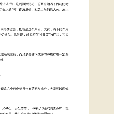
番泻甙
”
的，是刺激性泻药，前面介绍泻下西药的时
的
“
生大黄
”
泻下作用最强，而加工后的熟大黄、酒大
时候再加进去，也就是这个原因。大黄，泻下的作用
些保健品、保健茶，或者所谓
“
排毒素
”
的产品，其实
致结肠黑变病，而结肠黑变病或许与肿瘤存在一定关
困难。
区。
发现这几个药也都是含有蒽醌类成分，大家可以理解
、柏子仁、杏仁等等，中医称之为能
“
润肠通便
”
，我
便的效果，我们称之为
“
润肠类
”
的通便药。