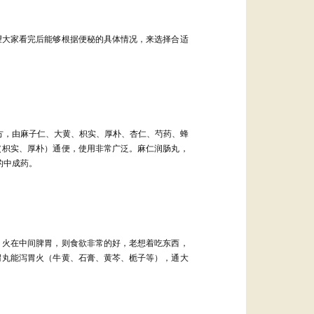
望大家看完后能够根据便秘的具体情况，来选择合适
方，由麻子仁、大黄、枳实、厚朴、杏仁、芍药、蜂
（枳实、厚朴）通便，使用非常广泛。麻仁润肠丸，
的中成药
。
，火在中间脾胃，则食欲非常的好，老想着吃东西，
胃丸能泻胃火（牛黄、石膏、黄芩、栀子等），通大