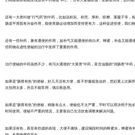
还有一大类叫做
“
行气药
”
的中药，比如说枳实、枳壳、厚朴、槟榔、莱菔子等，
肠道平滑肌有兴奋作用，能使胃肠运动增加而变得更有力，这样促进排便，我们
还有一些补药，兼有通便的作用，如补气又能通便的有白术、蜂蜜，补血又能通
些药物在虚性便秘的治疗中发挥了重要的作用。
治疗便秘的中药
虽然不少，
有泻火通便的
“
大黄类
”
中药，富含油脂的
“
润肠类
”
中药
如果是
“
肠胃有热
”
的便秘，好几天没有大便，挺不舒服挺急迫的，想赶紧上次厕
次别用太多，并且不能常用，偶尔救急用。
如果是
“
肠胃有热
”
的便秘，稍微有点火，便秘也不太严重，平时可以用决明子泡
时间使用。便秘不严重的情况，主要靠自己生活饮食调整来解决问题。
如果没有热，甚至有些虚的表现，大便不痛快，建议喝段时间的蜂蜜水，蜂蜜有
好，长期使用也安全。