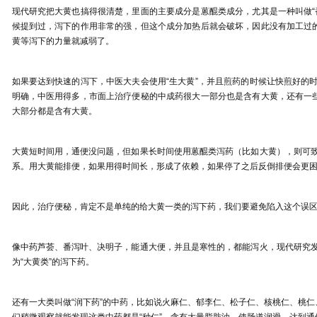
现代研究把大黄也搞得很清楚，里面的主要成分是蒽醌类成分，尤其是一种叫做
“
候提到过，泻下的作用非常的强，但这个成分加热后就会破坏，因此没有加工过
黄等泻下的力量就减弱了。
如果要达到快速的泻下，中医大夫会使用
“
生大黄
”
，并且煎药的时候让快煎好的
明确，中医用得多，市面上治疗便秘的中成药很大一部分也是含有大黄，还有一
大部分都是含有大黄。
大黄短时间用，通便没问题，但如果长时间使用蒽醌类泻药（比如大黄），则可
系。用大黄能排便，如果用得时间长，形成了依赖，如果停了之后反倒排便会更
因此，治疗便秘，肯定不是单纯的给大黄一类的泻下药，我们要避免陷入这个误
像中药芦荟、番泻叶、决明子，能通大便，并且是寒性的，都能泻火，现代研究
为
“
大黄类
”
的泻下药。
还有一大类叫做
“
润下药
”
的中药，比如说火麻仁、郁李仁、松子仁、核桃仁、桃仁
们稍微观察就能发现这类中药都是
“
种仁
”
，含有大量脂肪油，使肠道润滑，达到通