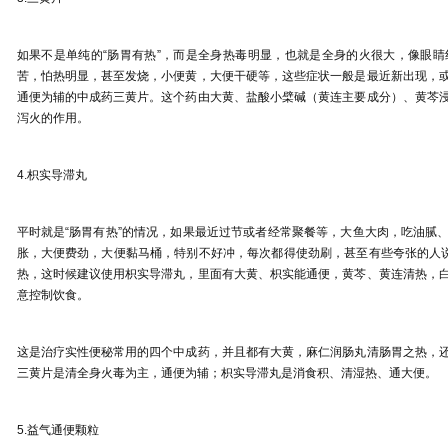
如果不是单纯的
“
肠胃有热
”
，而是全身热毒明显，也就是全身的火很大，像眼睛
苦，怕热明显，甚至发烧，小便黄，大便干硬等，这些症状一般是最近新出现，
通便为辅的中成药三黄片。这个药由大黄、盐酸小檗碱（黄连主要成分）、黄芩
泻火的作用。
4.
枳实导滞丸
平时就是
“
肠胃有热
”
的情况，如果最近过节或者经常聚餐等，大鱼大肉，吃油腻
胀，大便费劲，大便黏马桶，特别不好冲，每次都得使劲刷，甚至有些夸张的人
热，这时候建议使用枳实导滞丸，里面有大黄、枳实能通便，黄芩、黄连清热，
意控制饮食。
这是治疗实性便秘常用的四个中成药，并且都有大黄，麻仁润肠丸清肠胃之热，
三黄片是清全身火毒为主，通便为辅；枳实导滞丸是消食积、清湿热、通大便。
5.
益气通便颗粒