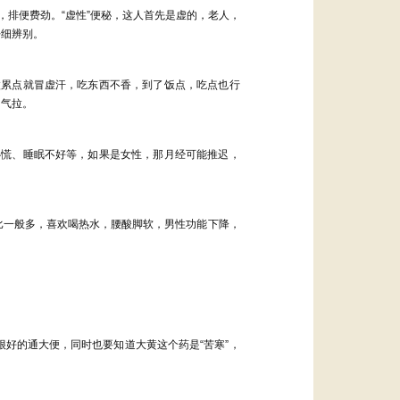
，排便费劲。
“
虚性
”
便秘，这人首先是虚的，老人，
仔细辨别。
微累点就冒虚汗，吃东西不香，到了饭点，吃点也行
力气拉。
心慌、睡眠不好等，如果是女性，那月经可能推迟，
比一般多，喜欢喝热水，腰酸脚软，男性功能下降，
很好的通大便，同时也要知道大黄这个药是
“
苦寒
”
，