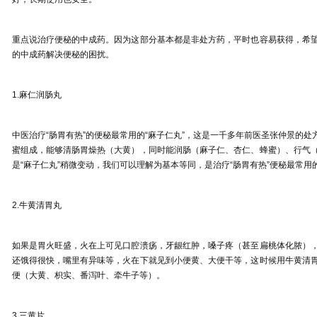
重点说治疗便秘的中成药。因为这部分基本都是非处方药，平时也容易获得，希
的中成药解决便秘的困扰。
1.
麻仁润肠丸
中医治疗
“
肠胃有热
”
的便秘最常用的
“
麻子仁丸
”
，这是一千多年前医圣张仲景的处
蜜组成，能够清肠胃燥热（大黄），同时能润肠（麻子仁、杏仁、蜂蜜）、行气
是
“
麻子仁丸
”
稍微变动，我们可以理解为基本等同，是治疗
“
肠胃有热
”
便秘最常用
2.
牛黄清胃丸
如果是胃火旺盛，火在上可见口腔溃疡，牙龈红肿，嗓子疼（甚至扁桃体化脓）
还饿得很快，嘴里有异味等，火在下就见到小便黄、大便干等，这时候用牛黄清
便（大黄、枳实、番泻叶、牵牛子等）。
3.
三黄片