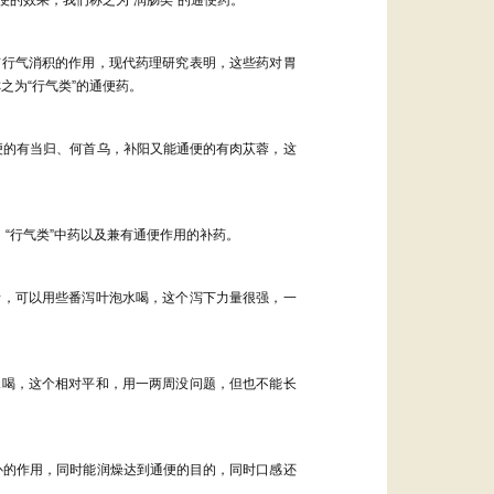
有行气消积的作用，现代药理研究表明，这些药对胃
称之为
“
行气类
”
的通便药。
便的有当归、何首乌，补阳又能通便的有肉苁蓉，这
，
“
行气类
”
中药以及兼有通便作用的补药。
所，可以用些番泻叶泡水喝，这个泻下力量很强，一
水喝，这个相对平和，用一两周没问题，但也不能长
补的作用，同时能润燥达到通便的目的，同时口感还