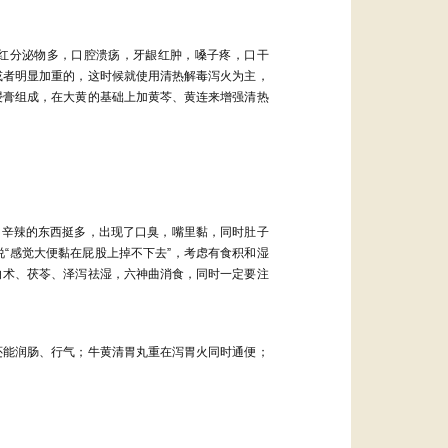
红分泌物多，口腔溃疡，牙龈红肿，嗓子疼，口干
或者明显加重的，这时候就使用清热解毒泻火为主，
浸膏组成，在大黄的基础上加黄芩、黄连来增强清热
、辛辣的东西挺多，出现了口臭，嘴里黏，同时肚子
说
“
感觉大便黏在屁股上掉不下去
”
，考虑有食积和湿
白术、茯苓、泽泻祛湿，六神曲消食，同时一定要注
还能润肠、行气；牛黄清胃丸重在泻胃火同时通便；