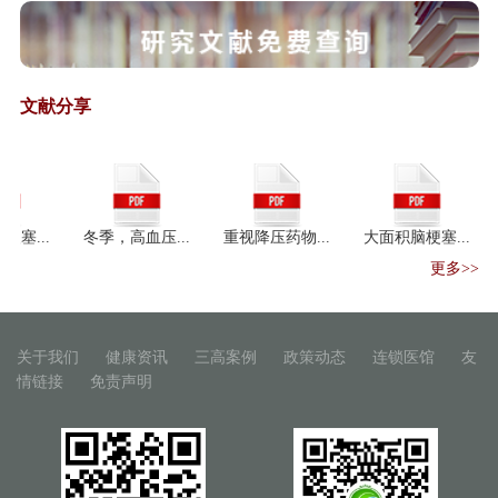
国家发展改革委、国家中医药管
理局负责同志...
《国家中医药管理局办公室关于
加强信息化支...
文献分享
保健食品注册与备案管理办法
﹙征求意见稿﹚
保健食品保健功能目录原料目录
管理办法（征...
..
冬季，高血压...
重视降压药物...
大面积脑梗塞...
冬
保健食品标识管理办法（征求意
见稿）
更多>>
“互联网+中药材”产业升级之路
人民日报：中药秘方大量流失 成
关于我们
健康资讯
三高案例
政策动态
连锁医馆
友
外企摇钱树
情链接
免责声明
中医药“一带一路”国际合作论坛
召开
一带一路"医药机遇：中阿卫生
合作迈入紧密期