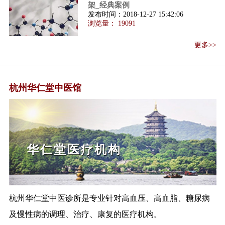
架_经典案例
总局关于公开征求保健食品原料
发布时间：
2018-12-27 15:42:06
目录（第一批...
浏览量：
19091
保健食品注册与备案管理办法解
读
更多>>
保健食品注册与备案管理办法
（国家食品药品...
国务院取消审批中医诊所彻底开
杭州华仁堂中医馆
放
国务院:支持有资质的名老中医开
办中医门诊部...
国务院办公厅关于印发促进科技
成果转移转化...
中国杭州
李克强主持召开国务院常务会议
（互联网+医疗...
关于公开征求《保健食品注册技
术审评细则（...
杭州华仁堂中医诊所是专业针对高血压、高血脂、糖尿病
以习近平同志为核心的党中央关
及慢性病的调理、治疗、康复的医疗机构。
心中医药工作...