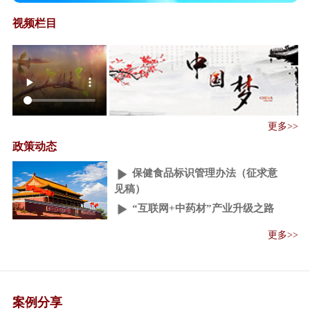
视频栏目
保健食品注册与备案管理办法
﹙征求意见稿﹚
更多>>
保健食品保健功能目录原料目录
政策动态
管理办法（征...
保健食品标识管理办法（征求意
见稿）
“互联网+中药材”产业升级之路
人民日报：中药秘方大量流失 成
更多>>
外企摇钱树
中医药“一带一路”国际合作论坛
召开
一带一路"医药机遇：中阿卫生
案例分享
合作迈入紧密期