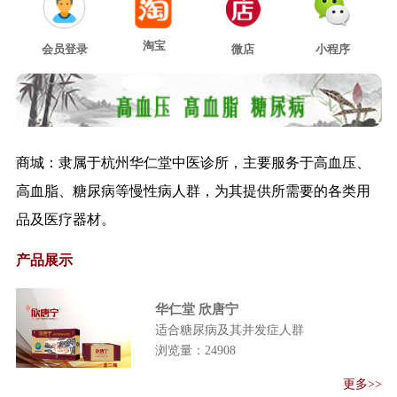
关于印发医养结合机构服务指南
（试行）的通...
淘宝
会员登录
微店
小程序
关于印发诊所改革试点地区中医
诊所和中医（...
关于推荐在中西医结合救治新型
冠状病毒感染...
关于印发新型冠状病毒肺炎恢复
商城：隶属于杭州华仁堂中医诊所，主要服务于高血压、
期中医康复指...
高血脂、糖尿病等慢性病人群，为其提供所需要的各类用
关于印发医疗机构内部价格行为
管理规定的通...
品及医疗器材。
新型冠状病毒感染肺炎疫情当前
产品展示
防控工作有关...
关于进一步推进分区分级恢复正
常医疗服务工...
华仁堂 欣唐宁
《国家卫生健康委 国家中医药管
适合糖尿病及其并发症人群
理局关于 做...
浏览量：
24908
《关于加强基层医疗卫生机构绩
更多>>
效考核的指导...