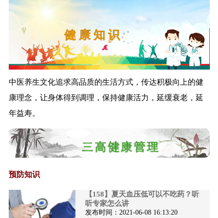
管理工作的通...
《关于进一步做好入境人员集中
三 高 病 症
隔离医学观察...
《关于进一步加强无烟医疗卫生
机构建设工作...
《药事管理和护理专业医疗质量
中医养生文化追求高品质的生活方式，传达积极向上的健
控制指标（2...
康理念，让身体得到调理，保持健康活力，延缓衰老，延
《关于加强基层医疗卫生机构绩
效考核的指导...
年益寿。
《新型冠状病毒肺炎诊疗方案
（试行第八版）...
《国家卫生健康委关于加强卫生
健康统计工作...
《用人单位职业卫生监督执法工
预防知识
作规范》政策...
【158】夏天血压低可以不吃药？听
解读《新冠肺炎治愈患者心理疏
听专家怎么讲
导工作方案》
发布时间：
2021-06-08 16:13:20