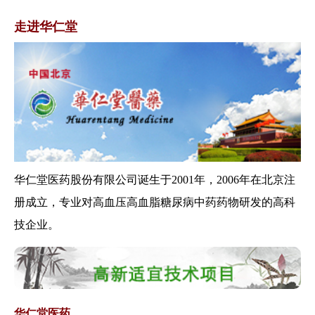
关于印发加快落实仿制药供应保
障及使用政策...
走进华仁堂
商务部办公厅、国家中医药管理
局办公室关于...
国家中医药管理局关于印发三级
公立 中医医院...
关于启动2019年全国三级公立医
院绩效考...
关于印发全国基层医疗卫生机构
信息化建设标...
关于做好医养结合机构审批登记
华仁堂医药股份有限公司诞生于2001年，2006年在北京注
工作的通知
册成立，专业对高血压高血脂糖尿病中药药物研发的高科
关于推进紧密型县域医疗卫生共
技企业。
同体建设的通...
国家中医药管理局办公室关于印
发《全国中医...
关于印发医疗机构医用耗材管理
办法（试行）...
华仁堂医药