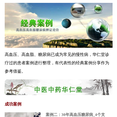
王国强：加快推进中医药创新驱
动发展
李克强：社会保障与商业保险结
合是医改重大...
上市许可持有人制度将鼓励创新
减少重复建设
李克强：用政府税收减法换
取“双创”新动能...
高血压、高血脂、糖尿病已成为常见的慢性病，华仁堂诊
中国药学家屠呦呦获2015诺贝尔
疗过的患者案例进行整理，有代表性的经典案例分享作为
生理学或...
参考借鉴。
国务院：两年内实行股票公开发
行注册制
改革应当鼓励药品创新——全国
人大常委会组...
允许科研人员取得药品批准文号
成功案例
证监会制定进一步推进新三板发
展的若干意见
案例二：30年高血压糖尿病_4个支