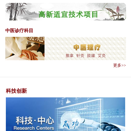
《中华人民共和国中医药法》全
文
总局办公厅公开征求《关于对医
疗机构应用传...
中医诊疗科目
李克强主持召开国务院常务会议
中医诊所备案管理暂行办法
《中医诊所备案管理暂行办法》
解读
更多>>
《中医医术确有专长人员医师资
格考核注册管...
国家食品药品监督管理总局关于
科技创新
对医疗机构应...
国务院办公厅关于印发医疗卫生
领域中央与地...
关于印发医疗联合体综合绩效考
核工作方案（...
《关于印发医疗联合体综合绩效