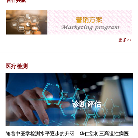
合作共赢
好常态化疫情...
《关于做好2020年基本公共卫生
服务项目...
《低风险地区夏季重点地区重点
单位重点场所...
更多>>
《关于全面精准开展环境卫生和
消毒工作的通...
《关于做好精准健康管理 推进人
员有序流动的...
医疗检测
《关于做好信息化支撑常态化疫
情防控工作的...
《关于做好离京人员新冠肺炎健
康管理服务工...
标准检测
《全国爱卫办关于深入开展爱国
卫生运动强化...
《国家卫生健康委办公厅关于完
善发热门诊和...
随着中医学检测水平逐步的升级，华仁堂将三高慢性病医
《国家卫生健康委关于印发规划