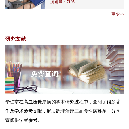
浏览量：
7105
解读《探索抑郁症防治特色服务
工作方案》
更多>>
《国家卫生健康委办公厅关于加
强医疗机构麻...
医疗机构依法执业自查管理办法
解读
研究文献
解读《全国流行性感冒防控工作
方案（202...
《国家卫生健康委 国家中医药管
理局关于 做...
三高研究文献
国家中医药管理局办公室关于进
一步强化中医...
关于加强基层医疗卫生机构绩效
考核的指导意...
华仁堂在高血压糖尿病的学术研究过程中，查阅了很多著
《关于加强基层医疗卫生机构绩
效考核的指导...
作及学术参考文献，解决调理治疗三高慢性病难题，分享
《全国公共卫生信息化建设标准
查阅供学者参考。
与规范（试行...