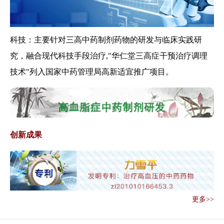
考核工作方案...
国家中医药管理局办公室关于印
发中医药健康...
科技：主要针对三高中药制剂药物的研发与临床实践研
关于印发互联网诊疗管理办法
究，融合现代科技手段治疗,"华仁堂三高症干预治疗调理
（试行）等3个...
技术"列入国家中药管理局高新适宜推广项目。
关于做好《医疗纠纷预防和处理
条例》贯彻实...
国家卫生健康委 国家中医药管理
局联合部署做...
国务院发文：加强古代经典名方
创新成果
类中药制剂知...
中医医术确有专长人员医师资格
考核注册管理...
关于做好2019年全国基层中医药
工作先进...
关于开展三级中医医院对口帮扶
更多>>
贫困县医疗卫...