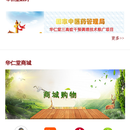
关于印发儿童腺病毒肺炎诊疗规
范 （2019...
关于在医疗联合体建设中切实加
强中医药工作...
国务院关于实施健康中国行动的
更多>>
意见
关于印发健康中国行动——癌症
防治实施方案...
关于进一步加强医疗机构、医
华仁堂商城
师、护士电子化...
传承精华 守正创新——《中共中
央 国务院关...
习近平对中医药工作作出重要指
中 医 中 药
示强调 传承精...
关于深入推进医养结合发展的若
干意见
关于印发老年护理专业护士培训
大纲（试行）...