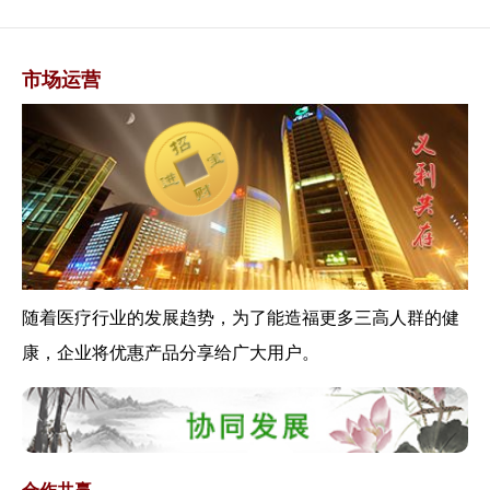
《关于进一步完善预约诊疗制度
加强智慧医院...
市场运营
关于《全国老龄办关于在常态化
疫情防控中做...
解读关于《公众科学戴口罩指引
（修订版）》...
《关于做好疫情常态化防控下新
冠病毒核酸检...
2019年卫生健康事业发展统计公
报发布—...
《关于加快推进新冠病毒核酸检
随着医疗行业的发展趋势，为了能造福更多三高人群的健
测的实施意见...
康，企业将优惠产品分享给广大用户。
《关于发挥医疗机构哨点作用做
好常态化疫情...
《国家卫生健康委办公厅关于进
一步做好新冠...
《关于发挥医疗机构哨点作用做