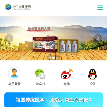
首 页
走进华仁堂


连锁加盟
案例分享
产品中心
公众号
QQ
会员登录
微博
会员中心
发扬祖国传统医学
造就人类生命的健康
关注2