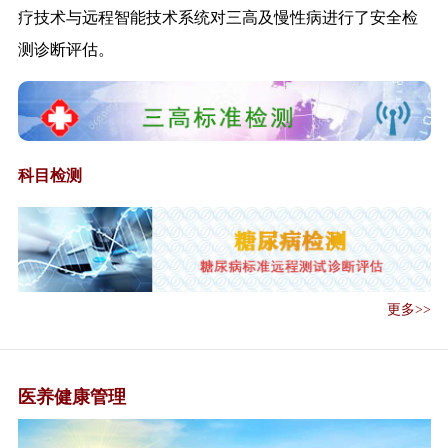
管理办法（试...
疗技术与远程智能技术系统对三高及慢性病进行了安全检
《外卖配送和快递从业人员新冠
测诊断评估。
肺炎疫情健康...
关于全面推进社区医院建设工作
的通知》的政...
九部门联合发文实施老年人居家
适老化改造工...
科目检测
《医疗联合体管理办法（试
行）》解读
《关于推行医疗机构、医师、护
士电子证照工...
《新冠肺炎疫情期间办公场所和
更多>>
公共场所空调...
《新冠肺炎疫情期间公共交通工
具消毒与个人...
医养健康管理
《新冠肺炎疫情期间医学观察和
救治临时特殊...
《关于进一步规范医疗机构名称