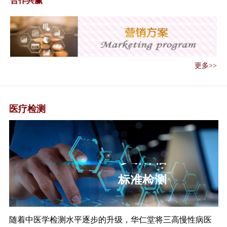
合作共赢
好常态化疫情...
《关于做好2020年基本公共卫生
服务项目...
《低风险地区夏季重点地区重点
单位重点场所...
更多>>
《关于全面精准开展环境卫生和
消毒工作的通...
《关于做好精准健康管理 推进人
医疗检测
员有序流动的...
《关于做好信息化支撑常态化疫
情防控工作的...
《关于做好离京人员新冠肺炎健
康管理服务工...
标准检测
《全国爱卫办关于深入开展爱国
卫生运动强化...
《国家卫生健康委办公厅关于完
善发热门诊和...
随着中医学检测水平逐步的升级，华仁堂将三高慢性病医