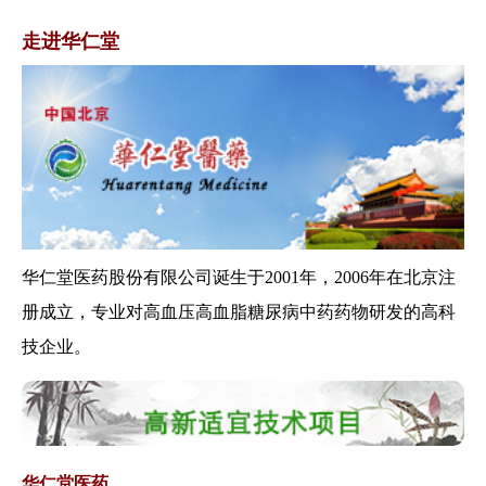
关于印发加快落实仿制药供应保
障及使用政策...
走进华仁堂
商务部办公厅、国家中医药管理
局办公室关于...
国家中医药管理局关于印发三级
公立 中医医院...
关于启动2019年全国三级公立医
院绩效考...
关于印发全国基层医疗卫生机构
信息化建设标...
华仁堂医药股份有限公司诞生于2001年，2006年在北京注
关于做好医养结合机构审批登记
册成立，专业对高血压高血脂糖尿病中药药物研发的高科
工作的通知
关于推进紧密型县域医疗卫生共
技企业。
同体建设的通...
国家中医药管理局办公室关于印
发《全国中医...
关于印发医疗机构医用耗材管理
办法（试行）...
华仁堂医药