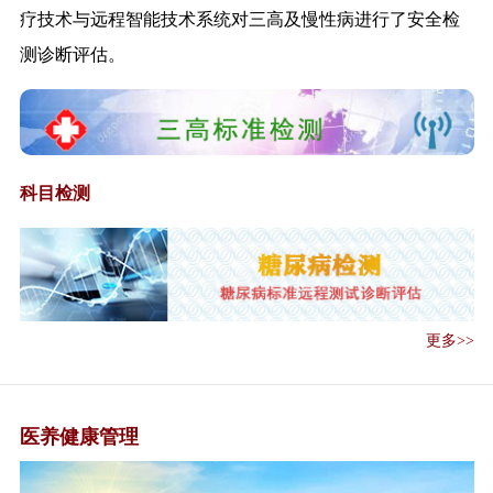
《国家卫生健康委关于印发规划
疗技术与远程智能技术系统对三高及慢性病进行了安全检
管理办法（试...
测诊断评估。
《外卖配送和快递从业人员新冠
肺炎疫情健康...
关于全面推进社区医院建设工作
的通知》的政...
九部门联合发文实施老年人居家
科目检测
适老化改造工...
《医疗联合体管理办法（试
行）》解读
《关于推行医疗机构、医师、护
士电子证照工...
《新冠肺炎疫情期间办公场所和
更多>>
公共场所空调...
《新冠肺炎疫情期间公共交通工
具消毒与个人...
医养健康管理
《新冠肺炎疫情期间医学观察和
救治临时特殊...