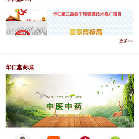
关于印发儿童腺病毒肺炎诊疗规
范 （2019...
关于在医疗联合体建设中切实加
强中医药工作...
国务院关于实施健康中国行动的
更多>>
意见
关于印发健康中国行动——癌症
防治实施方案...
华仁堂商城
关于进一步加强医疗机构、医
师、护士电子化...
传承精华 守正创新——《中共中
央 国务院关...
中 医 中 药
习近平对中医药工作作出重要指
示强调 传承精...
关于深入推进医养结合发展的若
干意见
关于印发老年护理专业护士培训