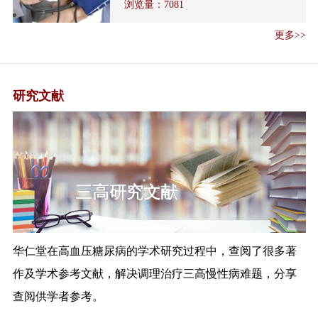
浏览量：
7081
解读《探索抑郁症防治特色服务
工作方案》
更多>>
《国家卫生健康委办公厅关于加
强医疗机构麻...
医疗机构依法执业自查管理办法
研究文献
解读
解读《全国流行性感冒防控工作
方案（202...
《国家卫生健康委 国家中医药管
理局关于 做...
三高研究文献
国家中医药管理局办公室关于进
一步强化中医...
关于加强基层医疗卫生机构绩效
考核的指导意...
华仁堂在高血压糖尿病的学术研究过程中，查阅了很多著
《关于加强基层医疗卫生机构绩
作及学术参考文献，解决调理治疗三高慢性病难题，分享
效考核的指导...
查阅供学者参考。
《全国公共卫生信息化建设标准
与规范（试行...