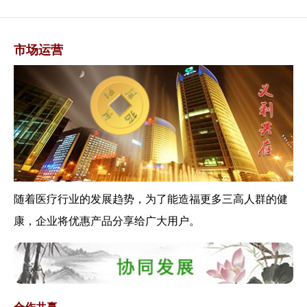
效考核的指导...
《关于进一步完善预约诊疗制度
加强智慧医院...
市场运营
关于《全国老龄办关于在常态化
疫情防控中做...
解读关于《公众科学戴口罩指引
（修订版）》...
《关于做好疫情常态化防控下新
冠病毒核酸检...
2019年卫生健康事业发展统计公
报发布—...
随着医疗行业的发展趋势，为了能造福更多三高人群的健
《关于加快推进新冠病毒核酸检
测的实施意见...
康，企业将优惠产品分享给广大用户。
《关于发挥医疗机构哨点作用做
好常态化疫情...
《国家卫生健康委办公厅关于进
一步做好新冠...
《关于发挥医疗机构哨点作用做