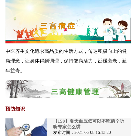
《关于进一步规范医疗机构名称
管理工作的通...
《关于进一步做好入境人员集中
三 高 病 症
隔离医学观察...
《关于进一步加强无烟医疗卫生
机构建设工作...
《药事管理和护理专业医疗质量
中医养生文化追求高品质的生活方式，传达积极向上的健
控制指标（2...
康理念，让身体得到调理，保持健康活力，延缓衰老，延
《关于加强基层医疗卫生机构绩
年益寿。
效考核的指导...
《新型冠状病毒肺炎诊疗方案
（试行第八版）...
《国家卫生健康委关于加强卫生
健康统计工作...
预防知识
《用人单位职业卫生监督执法工
作规范》政策...
【158】夏天血压低可以不吃药？听
解读《新冠肺炎治愈患者心理疏
听专家怎么讲
发布时间：
2021-06-08 16:13:20
导工作方案》