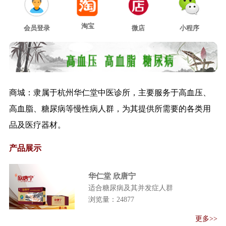
大纲（试行）...
关于印发医养结合机构服务指南
淘宝
（试行）的通...
会员登录
微店
小程序
关于印发诊所改革试点地区中医
诊所和中医（...
关于推荐在中西医结合救治新型
冠状病毒感染...
关于印发新型冠状病毒肺炎恢复
商城：隶属于杭州华仁堂中医诊所，主要服务于高血压、
期中医康复指...
高血脂、糖尿病等慢性病人群，为其提供所需要的各类用
关于印发医疗机构内部价格行为
品及医疗器材。
管理规定的通...
新型冠状病毒感染肺炎疫情当前
产品展示
防控工作有关...
关于进一步推进分区分级恢复正
华仁堂 欣唐宁
常医疗服务工...
适合糖尿病及其并发症人群
《国家卫生健康委 国家中医药管
浏览量：
24877
理局关于 做...
更多>>
《关于加强基层医疗卫生机构绩