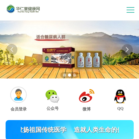
首 页
走进华仁堂


连锁加盟
案例分享
产品中心
公众号
QQ
会员登录
微博
会员中心
法
发扬祖国传统医学
造就人类生命的健康
关