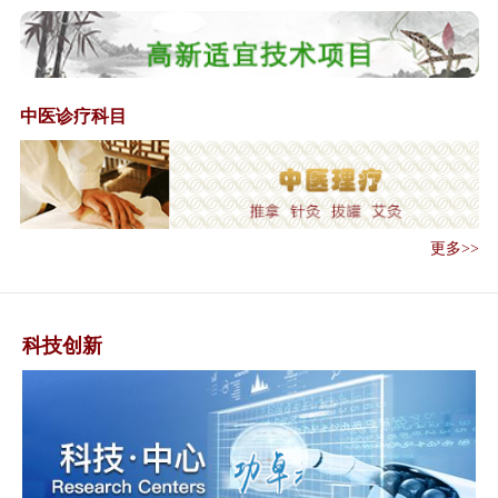
心中医药工作...
《中华人民共和国中医药法》全
文
总局办公厅公开征求《关于对医
中医诊疗科目
疗机构应用传...
李克强主持召开国务院常务会议
中医诊所备案管理暂行办法
《中医诊所备案管理暂行办法》
解读
更多>>
《中医医术确有专长人员医师资
格考核注册管...
国家食品药品监督管理总局关于
科技创新
对医疗机构应...
国务院办公厅关于印发医疗卫生
领域中央与地...
关于印发医疗联合体综合绩效考
核工作方案（...