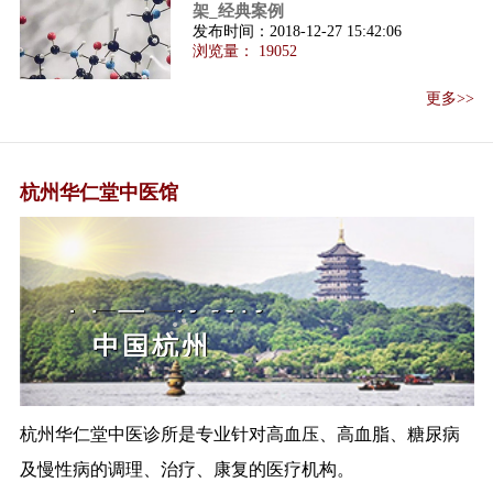
架_经典案例
总局关于公开征求保健食品原料
发布时间：
2018-12-27 15:42:06
浏览量：
19052
目录（第一批...
保健食品注册与备案管理办法解
更多>>
读
保健食品注册与备案管理办法
（国家食品药品...
杭州华仁堂中医馆
国务院取消审批中医诊所彻底开
放
国务院:支持有资质的名老中医开
办中医门诊部...
国务院办公厅关于印发促进科技
中国杭州
成果转移转化...
李克强主持召开国务院常务会议
（互联网+医疗...
关于公开征求《保健食品注册技
杭州华仁堂中医诊所是专业针对高血压、高血脂、糖尿病
术审评细则（...
及慢性病的调理、治疗、康复的医疗机构。
以习近平同志为核心的党中央关