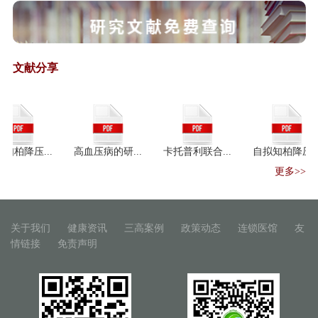
国家发展改革委、国家中医药管
理局负责同志...
《国家中医药管理局办公室关于
文献分享
加强信息化支...
保健食品注册与备案管理办法
﹙征求意见稿﹚
保健食品保健功能目录原料目录
管理办法（征...
降压...
高血压病的研...
卡托普利联合...
自拟知柏降压...
保健食品标识管理办法（征求意
更多>>
见稿）
“互联网+中药材”产业升级之路
人民日报：中药秘方大量流失 成
关于我们
健康资讯
三高案例
政策动态
连锁医馆
友
外企摇钱树
情链接
免责声明
中医药“一带一路”国际合作论坛
召开
一带一路"医药机遇：中阿卫生
合作迈入紧密期