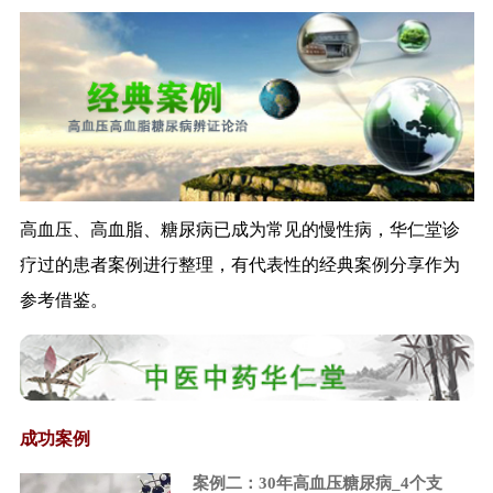
合作迈入紧密期
王国强：加快推进中医药创新驱
动发展
李克强：社会保障与商业保险结
合是医改重大...
上市许可持有人制度将鼓励创新
减少重复建设
李克强：用政府税收减法换
高血压、高血脂、糖尿病已成为常见的慢性病，华仁堂诊
取“双创”新动能...
疗过的患者案例进行整理，有代表性的经典案例分享作为
中国药学家屠呦呦获2015诺贝尔
生理学或...
参考借鉴。
国务院：两年内实行股票公开发
行注册制
改革应当鼓励药品创新——全国
人大常委会组...
允许科研人员取得药品批准文号
成功案例
证监会制定进一步推进新三板发
案例二：30年高血压糖尿病_4个支
展的若干意见