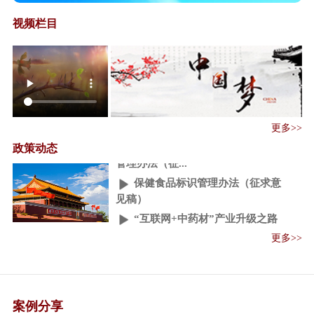
视频栏目
保健食品注册与备案管理办法
﹙征求意见稿﹚
更多>>
保健食品保健功能目录原料目录
政策动态
管理办法（征...
保健食品标识管理办法（征求意
见稿）
“互联网+中药材”产业升级之路
人民日报：中药秘方大量流失 成
更多>>
外企摇钱树
中医药“一带一路”国际合作论坛
召开
案例分享
一带一路"医药机遇：中阿卫生