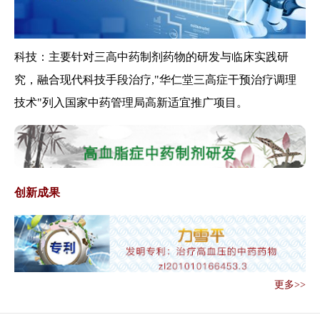
《关于印发医疗联合体综合绩效
考核工作方案...
国家中医药管理局办公室关于印
发中医药健康...
科技：主要针对三高中药制剂药物的研发与临床实践研
关于印发互联网诊疗管理办法
究，融合现代科技手段治疗,"华仁堂三高症干预治疗调理
（试行）等3个...
技术"列入国家中药管理局高新适宜推广项目。
关于做好《医疗纠纷预防和处理
条例》贯彻实...
国家卫生健康委 国家中医药管理
局联合部署做...
国务院发文：加强古代经典名方
创新成果
类中药制剂知...
中医医术确有专长人员医师资格
考核注册管理...
关于做好2019年全国基层中医药
工作先进...
更多>>
关于开展三级中医医院对口帮扶
贫困县医疗卫...