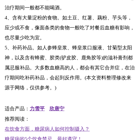
治疗期间一般都不能喝酒。
4、含有大量淀粉的食物。如土豆、红薯、藕粉、芋头等，
应少或不食，像面条类的食物一般吃了对餐后血糖有影响，
也尽量少吃为宜。
5、补药补品。如人参蜂皇浆、蜂皇浆口服液、甘菊型太阳
神，以及含有蜂蜜、胶类(驴皮胶、鹿角胶等)的滋补膏剂都
属忌服补品。大多数血糖高的人，都会有其它合并症，在治
疗期间吃补药补品，会起到反作用。(本文资料整理修改来
源于网络，仅供参考。)
适合产品：
力雪平
欣唐宁
推荐阅读：
在饮食方面，糖尿病人如何控制摄入？
糖尿病的5个饮食禁忌，最好遵守！