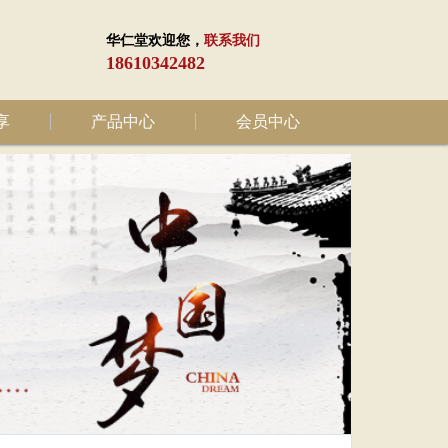
华仁堂欢迎您，
联系我们
18610342482
享
产品中心
会员中心