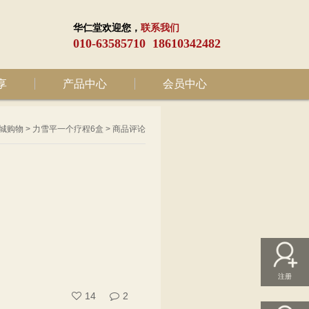
华仁堂欢迎您，
联系我们
010-63585710 18610342482
享
产品中心
会员中心
城购物
>
力雪平一个疗程6盒
> 商品评论
注册
14
2