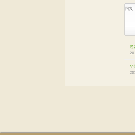
游
20
华
20