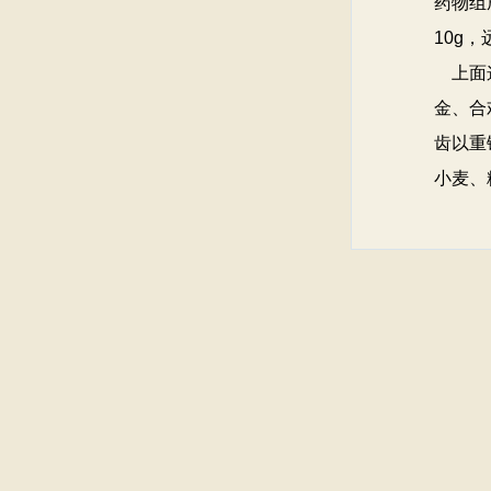
药物组
10g，
上面这
金、合
齿以重
小麦、