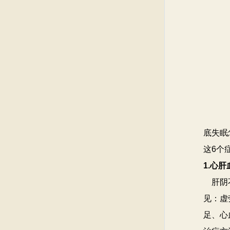
底失眠
这6个
1.心
肝阴不
见：虚
足、心