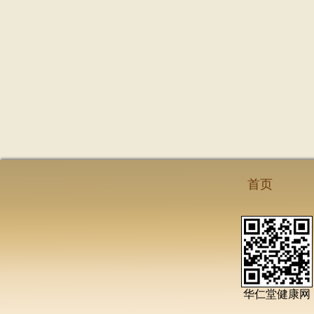
首页
华仁堂健康网