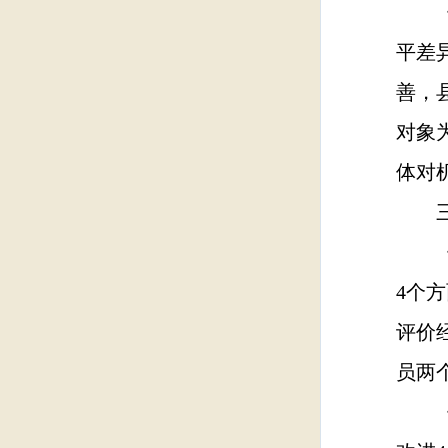
《指
平差
善，
对象
体对
三、
《指
4个
评价
员两
《指