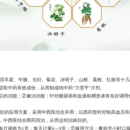
羊藿、牛膝、当归、菊花、决明子、山楂、葛根、红曲等十几
提取中药有效成份，从而制成纯中药“力雪平”片剂。
的功能；②兼治功能：针对糖尿病和血液粘稠患者有良好调理
症的应用方案，采用中西医结合并用；以西药暂时控制高血压和
，中西医结合两药同治，从而达到治病目的。
规格为1克；每天计量6～9克；②服用方法：餐前半小时口服