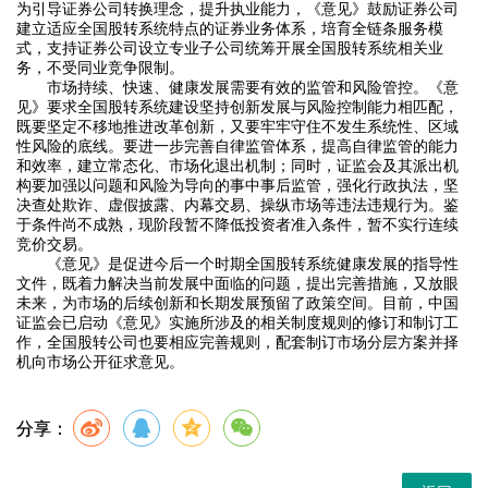
为引导证券公司转换理念，提升执业能力，《意见》鼓励证券公司
建立适应全国股转系统特点的证券业务体系，培育全链条服务模
式，支持证券公司设立专业子公司统筹开展全国股转系统相关业
务，不受同业竞争限制。
市场持续、快速、健康发展需要有效的监管和风险管控。《意
见》要求全国股转系统建设坚持创新发展与风险控制能力相匹配，
既要坚定不移地推进改革创新，又要牢牢守住不发生系统性、区域
性风险的底线。要进一步完善自律监管体系，提高自律监管的能力
和效率，建立常态化、市场化退出机制；同时，证监会及其派出机
构要加强以问题和风险为导向的事中事后监管，强化行政执法，坚
决查处欺诈、虚假披露、内幕交易、操纵市场等违法违规行为。鉴
于条件尚不成熟，现阶段暂不降低投资者准入条件，暂不实行连续
竞价交易。
《意见》是促进今后一个时期全国股转系统健康发展的指导性
文件，既着力解决当前发展中面临的问题，提出完善措施，又放眼
未来，为市场的后续创新和长期发展预留了政策空间。目前，中国
证监会已启动《意见》实施所涉及的相关制度规则的修订和制订工
作，全国股转公司也要相应完善规则，配套制订市场分层方案并择
机向市场公开征求意见。
分享：