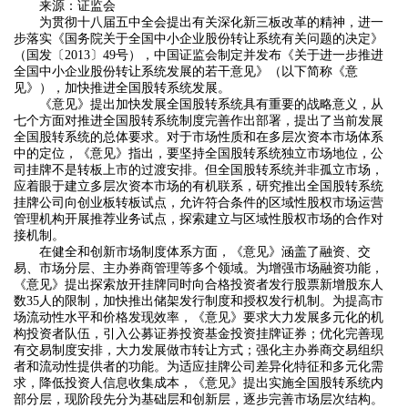
来源：证监会
为贯彻十八届五中全会提出有关深化新三板改革的精神，进一
步落实《国务院关于全国中小企业股份转让系统有关问题的决定》
（国发〔2013〕49号），中国证监会制定并发布《关于进一步推进
全国中小企业股份转让系统发展的若干意见》（以下简称《意
见》），加快推进全国股转系统发展。
《意见》提出加快发展全国股转系统具有重要的战略意义，从
七个方面对推进全国股转系统制度完善作出部署，提出了当前发展
全国股转系统的总体要求。对于市场性质和在多层次资本市场体系
中的定位，《意见》指出，要坚持全国股转系统独立市场地位，公
司挂牌不是转板上市的过渡安排。但全国股转系统并非孤立市场，
应着眼于建立多层次资本市场的有机联系，研究推出全国股转系统
挂牌公司向创业板转板试点，允许符合条件的区域性股权市场运营
管理机构开展推荐业务试点，探索建立与区域性股权市场的合作对
接机制。
在健全和创新市场制度体系方面，《意见》涵盖了融资、交
易、市场分层、主办券商管理等多个领域。为增强市场融资功能，
《意见》提出探索放开挂牌同时向合格投资者发行股票新增股东人
数35人的限制，加快推出储架发行制度和授权发行机制。为提高市
场流动性水平和价格发现效率，《意见》要求大力发展多元化的机
构投资者队伍，引入公募证券投资基金投资挂牌证券；优化完善现
有交易制度安排，大力发展做市转让方式；强化主办券商交易组织
者和流动性提供者的功能。为适应挂牌公司差异化特征和多元化需
求，降低投资人信息收集成本，《意见》提出实施全国股转系统内
部分层，现阶段先分为基础层和创新层，逐步完善市场层次结构。