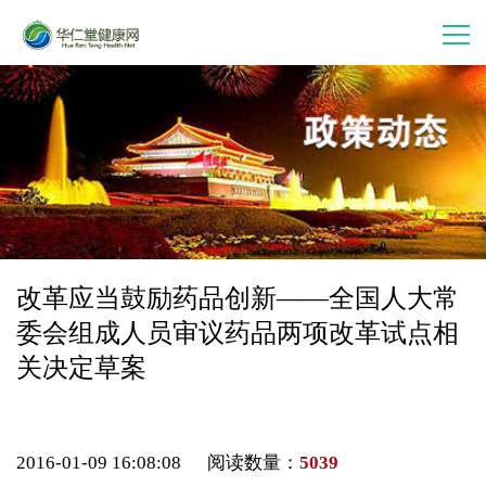
首 页
走进华仁堂
连锁加盟
案例分享
改革应当鼓励药品创新——全国人大常
委会组成人员审议药品两项改革试点相
产品中心
关决定草案
会员中心
2016-01-09 16:08:08 阅读数量：
5039