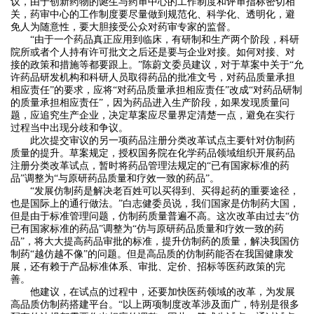
议，由于创新药物的诞生与药审中心的工作制度和评审指标密切相
关，药审中心的工作制度要尽量做到规范化、科学化、透明化，避
免人为随意性，要大胆接受公众对药审专家的监督。
“由于一个药品真正应用到临床，有研制和生产两个阶段，科研
院所或者个人持有许可批文之后还是要与企业对接。如何对接、对
接的政策和措施等都要跟上。”陈蔚文委员建议，对于草案中关于“允
许药品研发机构和科研人员取得药品的批准文号，对药品质量承担
相应责任”的要求，应将“对药品质量承担相应责任”改成“对药品研制
的质量承担相应责任”，因为药品进入生产阶段，如果发现质量问
题，应追究生产企业，决定草案应尽量界定清楚一点，避免在实行
过程当中出现分歧和争议。
此次提交审议的另一项药品注册分类改革试点主要针对仿制药
质量的提升。草案规定，授权国务院在化学药品领域组织开展药品
注册分类改革试点，暂时将药品管理法规定的“已有国家标准的药
品”调整为“与原研药品质量和疗效一致的药品”。
“发展仿制药是解决老百姓可以买得到、买得起药的重要途径，
也是国际上的通行做法。”白志健委员说，我们国家是仿制药大国，
但是由于标准管理问题，仿制药质量普遍不高。这次改革由过去“仿
已有国家标准的药品”调整为“仿与原研药品质量和疗效一致的药
品”，将大大提高药品审批的标准，提升仿制药的质量，解决我国仿
制药“越仿越不像”的问题。但是高品质的仿制药能否在我国健康发
展，还有赖于产品标准体系、审批、定价、招标等医药政策的完
善。
他建议，在试点的过程中，还要加快医药领域的改革，为发展
高品质仿制药搭建平台。“以上两项制度改革涉及面广，特别是很多