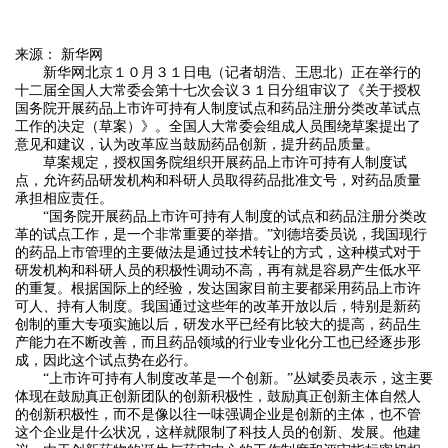
来源： 新华网
新华网北京１０月３１日电（记者胡浩、王思北）正在举行的
十二届全国人大常委会第十七次会议３１日分组审议了《关于授权
国务院开展药品上市许可持有人制度试点和药品注册分类改革试点
工作的决定（草案）》。全国人大常委会组成人员围绕草案提出了
意见和建议，认为改革应当鼓励药品创新，提升药品质量。
草案规定，授权国务院组织开展药品上市许可持有人制度试
点，允许药品研发机构和科研人员取得药品批准文号，对药品质量
承担相应责任。
“国务院开展药品上市许可持有人制度的试点和药品注册分类改
革的试点工作，是一个非常重要的举措。”刘德培委员说，我国现行
的药品上市管理的主要做法是通过技术转让的方式，这种模式对于
研发机构和科研人员的积极性调动不高，再有就是容易产生低水平
的重复。根据国际上的经验，发达国家目前主要都采用药品上市许
可人、持有人制度。我国通过这些年的改革开放以后，特别是新药
创制的重大专项实施以后，研发水平已经有比较大的提高，药品生
产能力在不断改善，而且药品领域的行业专业化分工也已经逐步形
成，因此这个试点势在必行。
“上市许可持有人制度改革是一个创新。”丛斌委员表示，这主要
体现在鼓励真正创新团队的创新积极性，鼓励真正创新主体自然人
的创新积极性，而不是像以往一味强调企业是创新的主体，也不管
这个企业是什么状况，这样就限制了科技人员的创新、发展。他建