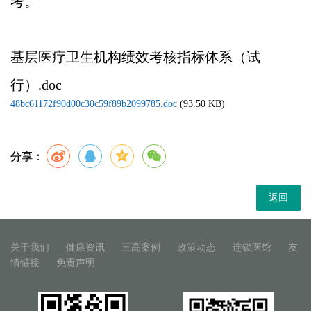
考。
基层医疗卫生机构绩效考核指标体系（试
行）.doc
48bc61172f90d00c30c59f89b2099785.doc
(93.50 KB)
分享：
返回
关于我们
健康资讯
三高案例
政策动态
连锁医馆
友
情链接
免责声明