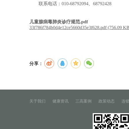
联系电话：010-68792094、68792428
儿童腺病毒肺炎诊疗规范.pdf
33f786f784b0d4e12ce5660d35e3f628.pdf (756.09 KB
分享：
关于我们
健康资讯
三高案例
政策动态
连