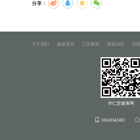
分享：
关于我们
健康资讯
三高案例
政策动态
连
华仁堂健康网
18610342482