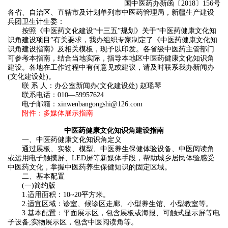
国中医药办新函〔2018〕156号
各省、自治区、直辖市及计划单列市中医药管理局，新疆生产建设
兵团卫生计生委：
按照《中医药文化建设“十三五”规划》关于“中医药健康文化知
识角建设项目”有关要求，我办组织专家制定了《中医药健康文化知
识角建设指南》及相关模板，现予以印发。各省级中医药主管部门
可参考本指南，结合当地实际，指导本地区中医药健康文化知识角
建设。各地在工作过程中有何意见或建议，请及时联系我办新闻办
(文化建设处)。
联 系 人：办公室新闻办(文化建设处) 赵瑶琴
联系电话：010—59957624
电子邮箱：xinwenbangongshi@126.com
附件：多媒体展示指南
中医药健康文化知识角建设指南
一、中医药健康文化知识角定义
通过展板、实物、模型、中医养生保健体验设备、中医阅读角
或运用电子触摸屏、LED屏等新媒体手段，帮助城乡居民体验感受
中医药文化，掌握中医药养生保健知识的固定区域。
二、基本配置
(一)简约版
1.适用面积：10~20平方米。
2.适宜区域：诊室、候诊区走廊、小型养生馆、小型教室等。
3.基本配置：平面展示区，包含展板或海报、可触式显示屏等电
子设备;实物展示区，包含中医阅读角等。