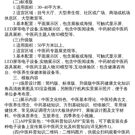
(二)标准版
1.适用面积：30~40平方米。
2.适宜区域：挂号大厅、大型养生馆、社区或广场、商场或机场
休息区、大型教室等。
3.基本配置：平面展示区，包含展板或海报、可触式显示屏、
LED屏等电子设备;实物展示区，包含中医阅读角、中药材或中医药
器具展柜、中医药主题人物3D模型等。
(三)升级版
1.适用面积：50平方米以上。
2.适宜区域：中医药专题展览馆等。
3.基本配置：平面展示区，包含展板或海报、可触式显示屏、
LED屏等电子设备;实物展示区，包含中医阅读角、中药材或中医药
器具展柜、中医药主题人物3D模型等;互动体验区：包含健康咨询
台、中医养生保健体验设备等。
三、模板内容
(一)场景设计图：简约版、标准版、升级版中医药健康文化知识
角高清效果图及3D渲染视频，另附医疗机构实景展示照片，便于各
单位参考布景。
(二)展示内容：中医文化特色、中医基本理论、中医经典古文、
中医养生理念、中药基础知识、方剂基础知识、经络腧穴、常用保
健技术、常见病证调理方法9大板块的PPT、展板设计图及文字材
料。中医体质养生、五脏养生、四季养生小视频。
(三)APP安装包：“中医科普知识APP”安装包，可下载安装在多
种电子设备上宣传展示中医药文化及科普知识(详见附件1)。
(四)中医科普知识二维码：二维码图片，供观众扫码观看中医药