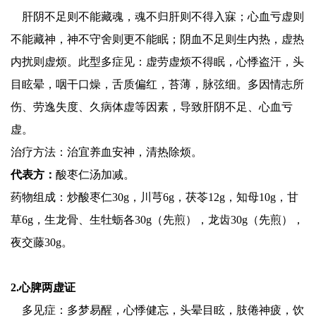
肝阴不足则不能藏魂，魂不归肝则不得入寐；心血亏虚则
不能藏神，神不守舍则更不能眠；阴血不足则生内热，虚热
内扰则虚烦。此型多症见：虚劳虚烦不得眠，心悸盗汗，头
目眩晕，咽干口燥，舌质偏红，苔薄，脉弦细。多因情志所
伤、劳逸失度、久病体虚等因素，导致肝阴不足、心血亏
虚。
治疗方法：治宜养血安神，清热除烦。
代表方：
酸枣仁汤加减。
药物组成：炒酸枣仁30g，川芎6g，茯苓12g，知母10g，甘
草6g，生龙骨、生牡蛎各30g（先煎），龙齿30g（先煎），
夜交藤30g。
2.心脾两虚证
多见症：多梦易醒，心悸健忘，头晕目眩，肢倦神疲，饮