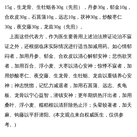
15g，生龙骨、生牡蛎各30g（先煎），丹参30g，郁金10g，
合欢皮30g，石菖蒲10g，远志10g，茯神30g，炒酸枣仁
30g，夜交藤30g，龙齿30g（先煎）。
上面这些代表方，作为医生要善用上述治法辨证论治不寐
证之外，还根据临床实际情况进行适当加减用药。如心情郁
闷者，加用丹参、郁金、合欢皮以清心解郁安神；悲伤欲哭
者，加用百合、浮小麦、大枣以清心安神；惊悸不寐者，加
用炒酸枣仁、夜交藤、生龙骨、生牡蛎、龙齿以重镇养心安
神；神志恍惚，记忆力减退者，加用石菖蒲、远志、炙龟
板、龙骨以宁心益智，潜镇安神；更年期烘热汗出者，加用
桑叶、浮小麦、糯稻根以清肝除热止汗；头晕较著者，加天
麻、钩藤以平肝潜阳。(本文观点来自权威医生，仅供参
考。)