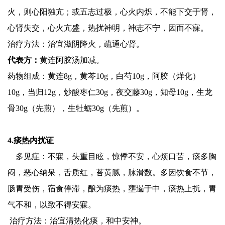
火，则心阳独亢；或五志过极，心火内炽，不能下交于肾，
心肾失交，心火亢盛，热扰神明，神志不宁，因而不寐。
治疗方法：治宜滋阴降火，疏通心肾。
代表方：
黄连阿胶汤加减。
药物组成：黄连8g，黄芩10g，白芍10g，阿胶（烊化）
10g，当归12g，炒酸枣仁30g，夜交藤30g，知母10g，生龙
骨30g（先煎），生牡蛎30g（先煎）。
4.痰热内扰证
多见症：不寐，头重目眩，惊悸不安，心烦口苦，痰多胸
闷，恶心纳呆，舌质红，苔黄腻，脉滑数。多因饮食不节，
肠胃受伤，宿食停滞，酿为痰热，壅遏于中，痰热上扰，胃
气不和，以致不得安寐。
治疗方法：治宜清热化痰，和中安神。