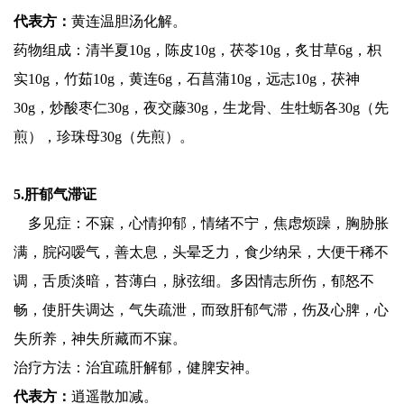
代表方：
黄连温胆汤化解。
药物组成：清半夏10g，陈皮10g，茯苓10g，炙甘草6g，枳
实10g，竹茹10g，黄连6g，石菖蒲10g，远志10g，茯神
30g，炒酸枣仁30g，夜交藤30g，生龙骨、生牡蛎各30g（先
煎），珍珠母30g（先煎）。
5.肝郁气滞证
多见症：不寐，心情抑郁，情绪不宁，焦虑烦躁，胸胁胀
满，脘闷嗳气，善太息，头晕乏力，食少纳呆，大便干稀不
调，舌质淡暗，苔薄白，脉弦细。多因情志所伤，郁怒不
畅，使肝失调达，气失疏泄，而致肝郁气滞，伤及心脾，心
失所养，神失所藏而不寐。
治疗方法：治宜疏肝解郁，健脾安神。
代表方：
逍遥散加减。