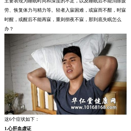
主要表现为睡眠时间和深度的不足，以及睡眠后不能消除疲
劳、恢复体力与精力等。轻者入寐困难，或寐而不酣，时寐
时醒，或醒后不能再寐，重则彻夜不寐，那到底失眠怎么
办？
这6个症状如下：
1.心肝血虚证