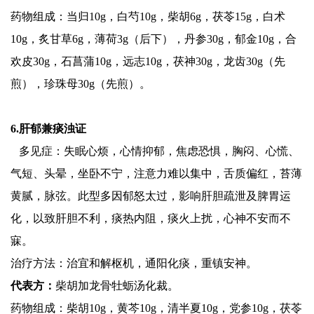
药物组成：当归10g，白芍10g，柴胡6g，茯苓15g，白术
10g，炙甘草6g，薄荷3g（后下），丹参30g，郁金10g，合
欢皮30g，石菖蒲10g，远志10g，茯神30g，龙齿30g（先
煎），珍珠母30g（先煎）。
6.肝郁兼痰浊证
多见症：失眠心烦，心情抑郁，焦虑恐惧，胸闷、心慌、
气短、头晕，坐卧不宁，注意力难以集中，舌质偏红，苔薄
黄腻，脉弦。此型多因郁怒太过，影响肝胆疏泄及脾胃运
化，以致肝胆不利，痰热内阻，痰火上扰，心神不安而不
寐。
治疗方法：治宜和解枢机，通阳化痰，重镇安神。
代表方：
柴胡加龙骨牡蛎汤化裁。
药物组成：柴胡10g，黄芩10g，清半夏10g，党参10g，茯苓