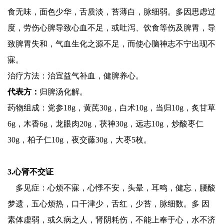
食无味，面色少华，舌质淡，苔薄白，脉细弱。多因思虑过
度，劳伤心脾导致心血不足，或吐泻、饮食等伤及脾胃，导
致脾胃失和，气血生化之源不足，而使心脑神志不宁出现不
寐。
治疗方法：治宜益气补血，健脾养心。
代表方：
归脾汤化解。
药物组成：党参18g，黄芪30g，白术10g，当归10g，炙甘草
6g，木香6g，龙眼肉20g，茯神30g，远志10g，炒酸枣仁
30g，柏子仁10g，夜交藤30g，大枣5枚。
3.心肾不交证
多见症：心烦不寐，心悸不安，头晕，耳鸣，健忘，腰酸
梦遗，五心烦热，口干津少，舌红，少苔，脉细数。多 因
素体虚弱，或久病之人，肾阴耗伤，不能上奉于心，水不济