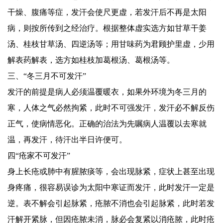
干燥、腹痛等症，发汗会使尺更虚，若发汗后不再是太阳
病，则按所传到之经治疗。根据整体虚实选方如甘草干姜
汤、桂枝甘草汤、四逆汤等；用甘味药为君顾护里虚，少用
解表药解表，选方如桂枝加葛根汤、葛根汤等。
三、“冬三月不可发汗”
发汗的前提是病人必须温覆暖衣，如果外环境为冬三月的
寒，人体之气必然拘紧，此时不可强发汗，发汗必不解反伤
正气，使病情恶化。正确的治法为先嘱病人温覆以去寒就
温，再发汗，待汗出半日许便可。
四“疮家不可发汗”
身上长疮或肺中有腥脓痰等，会出现脉紧，症状上甚至出现
身疼痛，很容易误诊为太阳中寒证而发汗，此时发汗一定是
逆。表不解会引起脉紧，疮脓不消也会引起脉紧，此时若发
汗解开紧脉，但因疮脓未消，脉必会复紧以消疮脓，此时疮