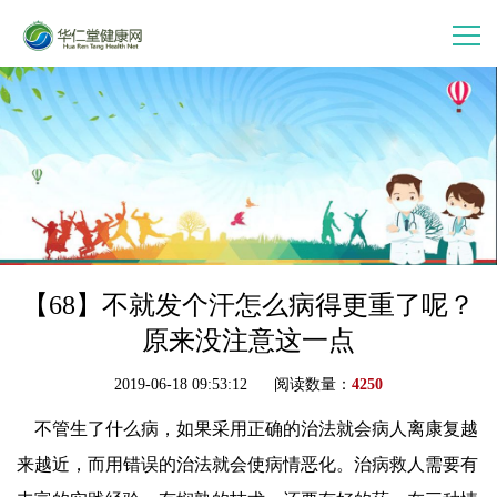
首 页
走进华仁堂
连锁加盟
案例分享
【68】不就发个汗怎么病得更重了呢？
原来没注意这一点
产品中心
2019-06-18 09:53:12 阅读数量：
4250
不管生了什么病，如果采用正确的治法就会病人离康复越
会员中心
来越近，而用错误的治法就会使病情恶化。治病救人需要有