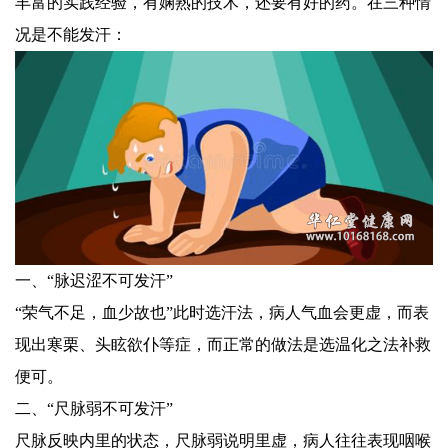
丰富的实践经验，有娴熟的技术，还要有好的药。在三种情
况是不能发汗：
一、“脉迟涩不可发汗”
“荣气不足，血少故也”此时选汗法，病人气血会更虚，而表
现出寒栗、头眩欲仆等症，而正常的做法是选温化之法补救
便可。
二、“尺脉弱不可发汗”
尺脉反映内里的状态，尺脉弱说明里虚，病人往往表现咽喉