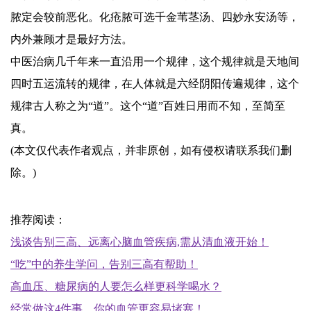
脓定会较前恶化。化疮脓可选千金苇茎汤、四妙永安汤等，
内外兼顾才是最好方法。
中医治病几千年来一直沿用一个规律，这个规律就是天地间
四时五运流转的规律，在人体就是六经阴阳传遍规律，这个
规律古人称之为“道”。这个“道”百姓日用而不知，至简至
真。
(本文仅代表作者观点，并非原创，如有侵权请联系我们删
除。)
推荐阅读
：
浅谈告别三高、远离心脑血管疾病,需从清血液开始！
“吃”中的养生学问，告别三高有帮助！
高血压、糖尿病的人要怎么样更科学喝水？
经常做这4件事，你的血管更容易堵塞！