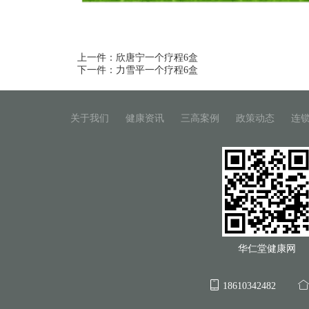
上一件：欣唐宁一个疗程6盒
下一件：力雪平一个疗程6盒
关于我们
健康资讯
三高案例
政策动态
连
华仁堂健康网
18610342482