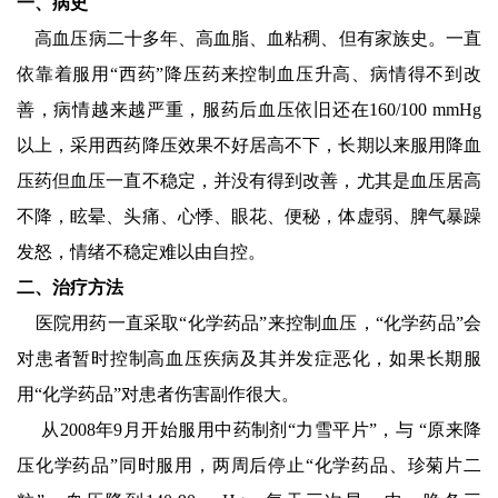
一、病史
高血压病二十多年、高血脂、血粘稠、但有家族史。一直
依靠着服用“西药”降压药来控制血压升高、病情得不到改
善，病情越来越严重，服药后血压依旧还在160/100 mmHg
以上，采用西药降压效果不好居高不下，长期以来服用降血
压药但血压一直不稳定，并没有得到改善，尤其是血压居高
不降，眩晕、头痛、心悸、眼花、便秘，体虚弱、脾气暴躁
发怒，情绪不稳定难以由自控。
二、治疗方法
医院用药一直采取“化学药品”来控制血压，“化学药品”会
对患者暂时控制高血压疾病及其并发症恶化，如果长期服
用“化学药品”对患者伤害副作很大。
从2008年9月开始服用中药制剂“
力雪平
片”，与 “原来降
压化学药品”同时服用，两周后停止“化学药品、珍菊片二