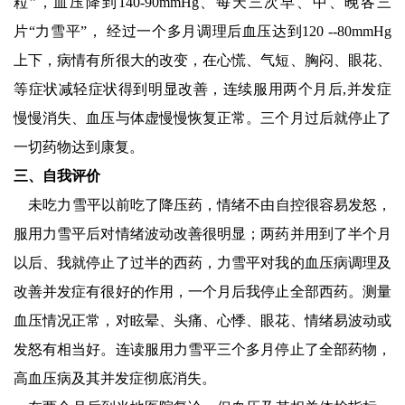
粒”，血压降到140-90mmHg、每天三次早、中、晚各三
片“
力雪平
”， 经过一个多月调理后血压达到120 --80mmHg
上下，病情有所很大的改变，在心慌、气短、胸闷、眼花、
等症状减轻症状得到明显改善，连续服用两个月后,并发症
慢慢消失、血压与体虚慢慢恢复正常。三个月过后就停止了
一切药物达到康复。
三、自我评价
未吃力雪平以前吃了降压药，情绪不由自控很容易发怒，
服用力雪平后对情绪波动改善很明显；两药并用到了半个月
以后、我就停止了过半的西药，力雪平对我的血压病调理及
改善并发症有很好的作用，一个月后我停止全部西药。测量
血压情况正常，对眩晕、头痛、心悸、眼花、情绪易波动或
发怒有相当好。连读服用力雪平三个多月停止了全部药物，
高血压病及其并发症彻底消失。