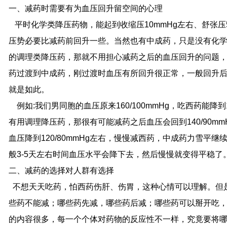
一、减药时需要有为血压回升留空间的心理
平时化学类降压药物，能起到收缩压10mmHg左右、舒张压
压势必要比减药前回升一些。当然也有中成药，只是没有化
的调理类降压药，那就不用担心减药之后的血压回升的问题
药过渡到中成药，刚过渡时血压有所回升很正常，一般回升
就是如此。
例如:
我们男同胞的血压原来160/100mmHg，吃西药能降到
有用调理降压药，那很有可能减药之后血压会回到140/90m
血压降到120/80mmHg左右，慢慢减西药，中成药力雪平
般3-5天左右时间血压水平会降下去，然后慢慢就变得平稳了
二、减药的选择对人群有选择
不想天天吃药，怕西药伤肝、伤胃，这种心情可以理解。但
些药不能减；哪些药先减，哪些药后减；哪些药可以掰开吃
的内容很多，每一个个体对药物的反应性不一样，究竟要将