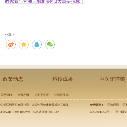
教你看与甘油三酯相关的3大重要指标！
分享：
政策动态
科技成果
中医馆连锁
关于我们
免责声明
访问手机版
访问医生端
华仁堂医药股份有限公司
未经许可禁止转载或建立镜像
友情链接：
中国政府网
国
CFDA All Rights Reserved
站点访问量: 8031587
备2023040222号-1
浙公网安备3